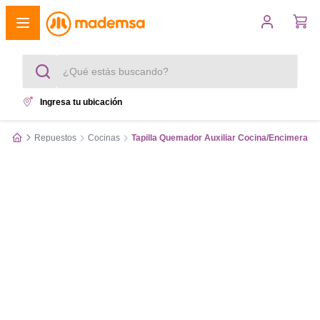
¿Qué estás buscando?
Ingresa tu ubicación
Términos más buscados
Repuestos
Cocinas
Tapilla Quemador Auxiliar Cocina/Encimera G
1
.
cocina 4 platos
2
.
lavadora
3
.
refrigerador
4
.
secadora
5
.
cocina 5 platos