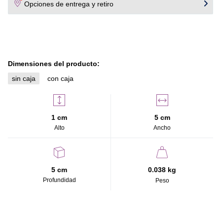
de la llama.
Opciones de entrega y retiro
Beneficios:
- Mantén tu cocina en óptimas condiciones.
- Prolonga la vida útil del quemador utilizando repuestos
originales.
Dimensiones del producto:
- Garantiza seguridad y eficiencia en cada uso.
sin caja
con caja
1 cm
5 cm
Alto
Ancho
5 cm
0.038 kg
Profundidad
Peso