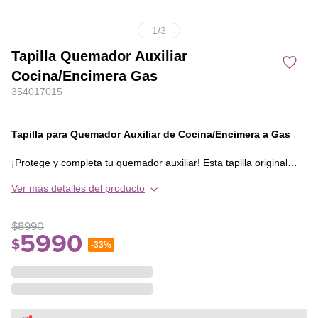
1
/
3
Tapilla Quemador Auxiliar
Cocina/Encimera Gas
354017015
Tapilla para Quemador Auxiliar de Cocina/Encimera a Gas
¡Protege y completa tu quemador auxiliar! Esta tapilla original
está diseñada para cubrir el quemador y garantizar una
Ver más detalles del producto
distribución uniforme del calor, manteniendo la eficiencia y
estética de tu cocina.
$
8990
Características principales:
5990
$
-
33%
- Compatibilidad: Quemadores auxiliares de cocinas y encimeras
a gas.
- Diseño práctico: Ajuste perfecto para una instalación sencilla.
- Función esencial: Protege el quemador y mejora la estabilidad