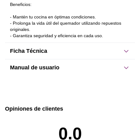
Beneficios:
- Mantén tu cocina en óptimas condiciones.
- Prolonga la vida útil del quemador utilizando repuestos 
originales.
- Garantiza seguridad y eficiencia en cada uso.
Ficha Técnica
Manual de usuario
Dimensiones del producto:
sin caja
con caja
Este producto no tiene manual registrado
1 cm
5 cm
Opiniones de clientes
Alto
Ancho
0.0
5 cm
0.038 kg