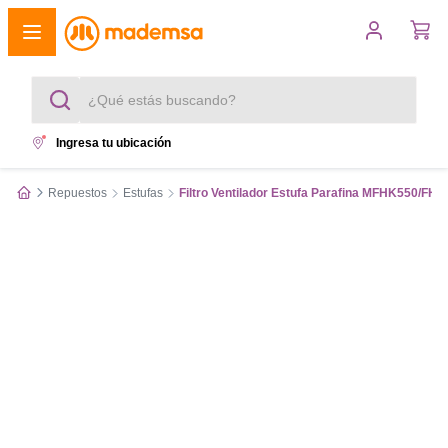
¿Qué estás buscando?
Ingresa tu ubicación
Términos más buscados
Repuestos
Estufas
Filtro Ventilador Estufa Parafina MFHK550/FH
1
.
cocina 4 platos
2
.
lavadora
3
.
refrigerador
4
.
secadora
5
.
cocina 5 platos