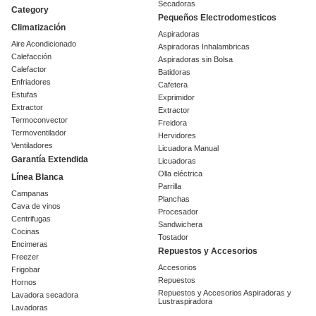
Secadoras
Category
Pequeños Electrodomesticos
Climatización
Aspiradoras
Aire Acondicionado
Aspiradoras Inhalambricas
Calefacción
Aspiradoras sin Bolsa
Calefactor
Batidoras
Enfriadores
Cafetera
Estufas
Exprimidor
Extractor
Extractor
Termoconvector
Freidora
Termoventilador
Hervidores
Ventiladores
Licuadora Manual
Garantía Extendida
Licuadoras
Olla eléctrica
Línea Blanca
Parrilla
Campanas
Planchas
Cava de vinos
Procesador
Centrifugas
Sandwichera
Cocinas
Tostador
Encimeras
Repuestos y Accesorios
Freezer
Accesorios
Frigobar
Repuestos
Hornos
Repuestos y Accesorios Aspiradoras y
Lavadora secadora
Lustraspiradora
Lavadoras