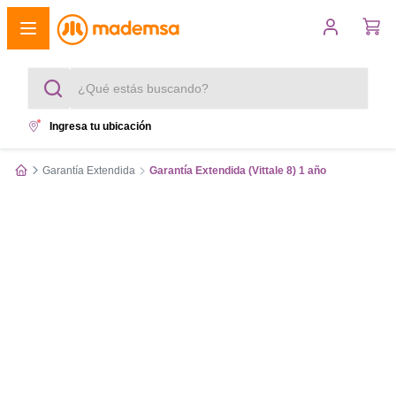
¿Qué estás buscando?
Ingresa tu ubicación
Términos más buscados
Garantía Extendida
Garantía Extendida (Vittale 8) 1 año
1
.
cocina 4 platos
2
.
lavadora
3
.
refrigerador
4
.
secadora
5
.
cocina 5 platos