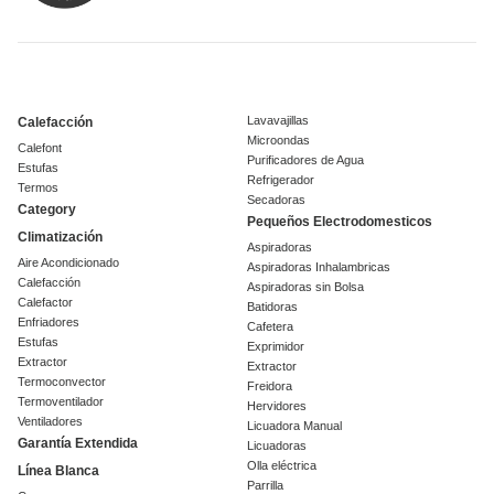
Lavavajillas
Calefacción
Microondas
Calefont
Purificadores de Agua
Estufas
Refrigerador
Termos
Secadoras
Category
Pequeños Electrodomesticos
Climatización
Aspiradoras
Aire Acondicionado
Aspiradoras Inhalambricas
Calefacción
Aspiradoras sin Bolsa
Calefactor
Batidoras
Enfriadores
Cafetera
Estufas
Exprimidor
Extractor
Extractor
Termoconvector
Freidora
Termoventilador
Hervidores
Ventiladores
Licuadora Manual
Garantía Extendida
Licuadoras
Olla eléctrica
Línea Blanca
Parrilla