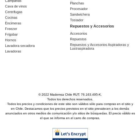
Campanas
Planchas
Cava de vinos
Procesador
Centrifugas
Sandwichera
Cocinas
Tostador
Encimeras
Repuestos y Accesorios
Freezer
Accesorios
Frigobar
Repuestos
Hornos
Repuestos y Accesorios Aspiradoras y
Lavadora secadora
Lustraspiradora
Lavadoras
© 2022 Mademsa Chile RUT: 76.163.495-K.
Todos los derechos reservados.
Todos los precios y condiciones de este sitio son válidos sólo para compras en el sitio y
en Chile. Destacamos que los precios previstos en el sitio prevalecen a los demás
anunciados en otros medios de comunicación y/o sitios de búsquedas. El precio válido es
el que se informa en el carro de compras.