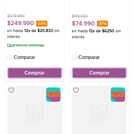
$
379
.
990
$
119
.
990
$
249
.
990
$
74
.
990
-
34%
-
37%
en hasta
12
x de
$
20
.
833
sin
en hasta
12
x de
$
6250
sin
interés
interés
DESPACHO GRATIS
RM
Comparar
Comparar
Comprar
Comprar