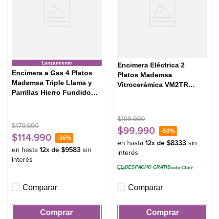
Lanzamiento
Encimera Eléctrica 2
Encimera a Gas 4 Platos
Platos Mademsa
Mademsa Triple Llama y
Vitrocerámica VM2TR
Parrillas Hierro Fundido
Negra
KM4TX Inox
$
199
.
990
$
179
.
990
$
99
.
990
-
50%
$
114
.
990
-
36%
en hasta
12
x de
$
8333
sin
en hasta
12
x de
$
9583
sin
interés
interés
DESPACHO GRATIS
todo Chile
Comparar
Comparar
Comprar
Comprar