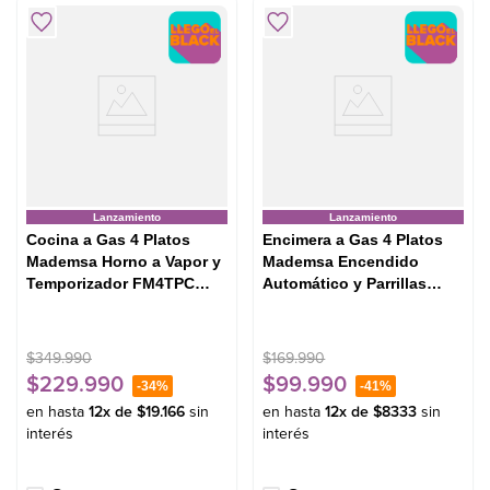
Lanzamiento
Lanzamiento
Cocina a Gas 4 Platos
Encimera a Gas 4 Platos
Mademsa Horno a Vapor y
Mademsa Encendido
Temporizador FM4TPC
Automático y Parrillas
Negra
Hierro Fundido KM4CX
Inox
$
349
.
990
$
169
.
990
$
229
.
990
$
99
.
990
-
34%
-
41%
en hasta
12
x de
$
19
.
166
sin
en hasta
12
x de
$
8333
sin
interés
interés