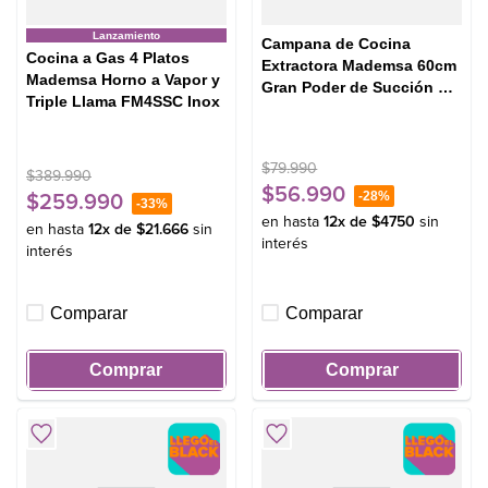
Lanzamiento
Campana de Cocina
Cocina a Gas 4 Platos
Extractora Mademsa 60cm
Mademsa Horno a Vapor y
Gran Poder de Succión y
Triple Llama FM4SSC Inox
Filtración dual DM6SB
Negra
$
79
.
990
$
389
.
990
$
56
.
990
-
28%
$
259
.
990
-
33%
en hasta
12
x de
$
4750
sin
en hasta
12
x de
$
21
.
666
sin
interés
interés
Comparar
Comparar
Comprar
Comprar