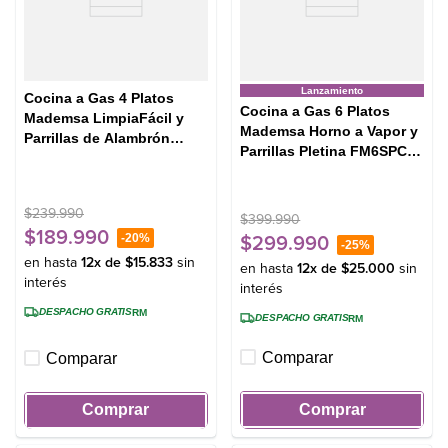
Lanzamiento
Cocina a Gas 4 Platos
Cocina a Gas 6 Platos
Mademsa LimpiaFácil y
Mademsa Horno a Vapor y
Parrillas de Alambrón
Parrillas Pletina FM6SPC
FM4IP Negra
Negra
$
239
.
990
$
399
.
990
$
189
.
990
-
20%
$
299
.
990
-
25%
en hasta
12
x de
$
15
.
833
sin
en hasta
12
x de
$
25
.
000
sin
interés
interés
DESPACHO GRATIS
RM
DESPACHO GRATIS
RM
Comparar
Comparar
Comprar
Comprar