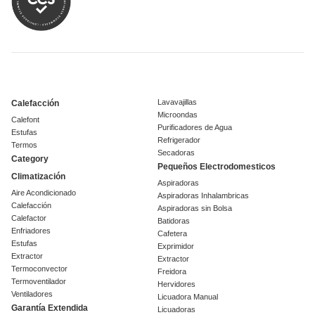
Lavavajillas
Calefacción
Microondas
Calefont
Purificadores de Agua
Estufas
Refrigerador
Termos
Secadoras
Category
Pequeños Electrodomesticos
Climatización
Aspiradoras
Aire Acondicionado
Aspiradoras Inhalambricas
Calefacción
Aspiradoras sin Bolsa
Calefactor
Batidoras
Enfriadores
Cafetera
Estufas
Exprimidor
Extractor
Extractor
Termoconvector
Freidora
Termoventilador
Hervidores
Ventiladores
Licuadora Manual
Garantía Extendida
Licuadoras