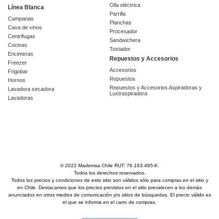
Olla eléctrica
Línea Blanca
Parrilla
Campanas
Planchas
Cava de vinos
Procesador
Centrifugas
Sandwichera
Cocinas
Tostador
Encimeras
Repuestos y Accesorios
Freezer
Accesorios
Frigobar
Repuestos
Hornos
Repuestos y Accesorios Aspiradoras y
Lavadora secadora
Lustraspiradora
Lavadoras
© 2022 Mademsa Chile RUT: 76.163.495-K.
Todos los derechos reservados.
Todos los precios y condiciones de este sitio son válidos sólo para compras en el sitio y
en Chile. Destacamos que los precios previstos en el sitio prevalecen a los demás
anunciados en otros medios de comunicación y/o sitios de búsquedas. El precio válido es
el que se informa en el carro de compras.