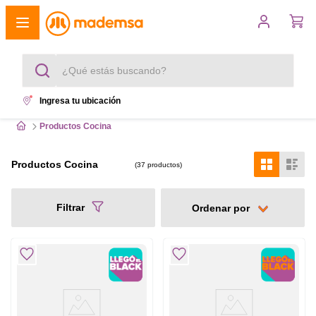
¿Qué estás buscando?
Ingresa tu ubicación
Términos más buscados
Productos Cocina
1
.
cocina 4 platos
Productos Cocina
37
productos
2
.
lavadora
Filtrar
3
.
refrigerador
4
.
secadora
5
.
cocina 5 platos