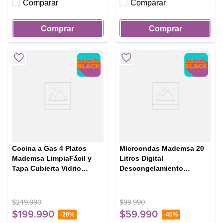
Comparar
Comparar
Comprar
Comprar
Cocina a Gas 4 Platos
Microondas Mademsa 20
Mademsa LimpiaFácil y
Litros Digital
Tapa Cubierta Vidrio
Descongelamiento
FM4LP Negra
Inteligente MM20FBH
Negro
$
249
.
990
$
99
.
990
$
199
.
990
$
59
.
990
-
20%
-
40%