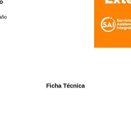
to
 año
Ficha Técnica