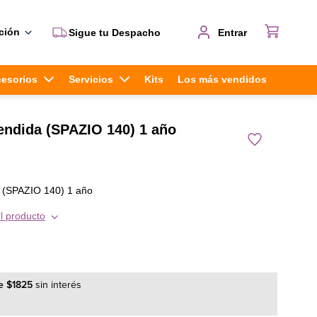
ción
Sigue tu Despacho
Entrar
cesorios
Servicios
Kits
Los más vendidos
endida (SPAZIO 140) 1 año
a (SPAZIO 140) 1 año
l producto
e
$
1825
sin interés