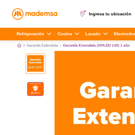
Ingresa tu ubicación
Términos más buscados
Refrigeración
Cocina
Lavado
Electrodo
Garantía Extendida
Garantía Extendida (SPAZIO 140) 1 año
1
.
cocina 4 platos
2
.
lavadora
3
.
refrigerador
4
.
secadora
5
.
cocina 5 platos