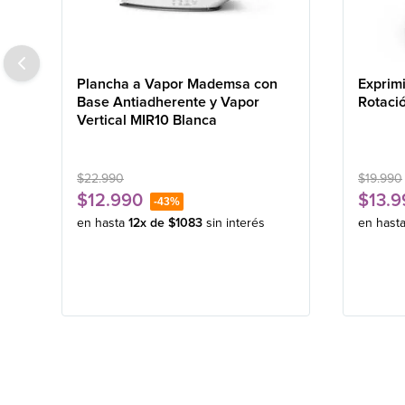
Plancha a Vapor Mademsa con
Exprim
Base Antiadherente y Vapor
Rotaci
Vertical MIR10 Blanca
$
22
.
990
$
19
.
990
$
12
.
990
$
13
.
9
-
43%
en hasta
12
x de
$
1083
sin interés
en hast