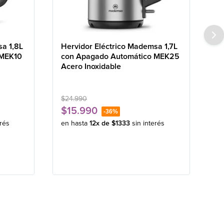
sa 1,8L
Hervidor Eléctrico Mademsa 1,7L
 MEK10
con Apagado Automático MEK25
Acero Inoxidable
$
24
.
990
$
15
.
990
-
36%
erés
en hasta
12
x de
$
1333
sin interés