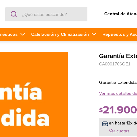
¿Qué estás buscando?
Central de Aten
mésticos
Calefacción y Climatización
Repuestos y Ac
Garantía Ext
CA0001706GE1
Garantía Extendid
Ver más detalles de
21
.
900
$
en hasta
12
x d
Ver cuotas