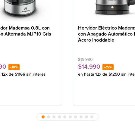
idor Mademsa 0,8L con
Hervidor Eléctrico Madem
ón Alternada MJP10 Gris
con Apagado Automático
Acero Inoxidable
$
19
.
990
90
$
14
.
990
-
30%
-
25%
a
12
x de
$
1166
sin interés
en hasta
12
x de
$
1250
sin int