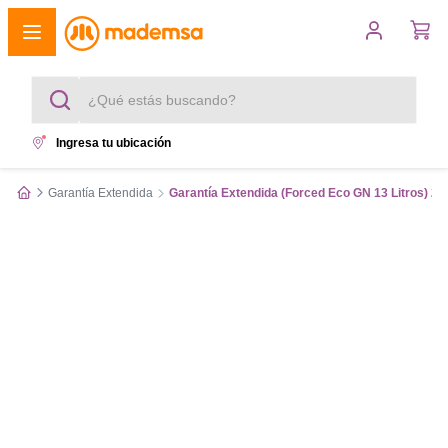
¿Qué estás buscando?
Ingresa tu ubicación
Términos más buscados
Garantía Extendida
Garantía Extendida (Forced Eco GN 13 Litros) 2 
1
.
cocina 4 platos
2
.
lavadora
3
.
refrigerador
4
.
secadora
5
.
cocina 5 platos