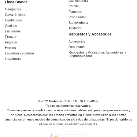
Olla eléctrica
Línea Blanca
Parrilla
Campanas
Planchas
Cava de vinos
Procesador
Centrifugas
Sandwichera
Cocinas
Tostador
Encimeras
Repuestos y Accesorios
Freezer
Accesorios
Frigobar
Repuestos
Hornos
Repuestos y Accesorios Aspiradoras y
Lavadora secadora
Lustraspiradora
Lavadoras
© 2022 Mademsa Chile RUT: 76.163.495-K.
Todos los derechos reservados.
Todos los precios y condiciones de este sitio son válidos sólo para compras en el sitio y
en Chile. Destacamos que los precios previstos en el sitio prevalecen a los demás
anunciados en otros medios de comunicación y/o sitios de búsquedas. El precio válido es
el que se informa en el carro de compras.