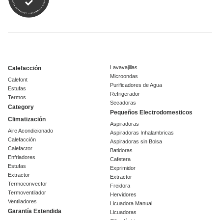
Lavavajillas
Calefacción
Microondas
Calefont
Purificadores de Agua
Estufas
Refrigerador
Termos
Secadoras
Category
Pequeños Electrodomesticos
Climatización
Aspiradoras
Aire Acondicionado
Aspiradoras Inhalambricas
Calefacción
Aspiradoras sin Bolsa
Calefactor
Batidoras
Enfriadores
Cafetera
Estufas
Exprimidor
Extractor
Extractor
Termoconvector
Freidora
Termoventilador
Hervidores
Ventiladores
Licuadora Manual
Garantía Extendida
Licuadoras