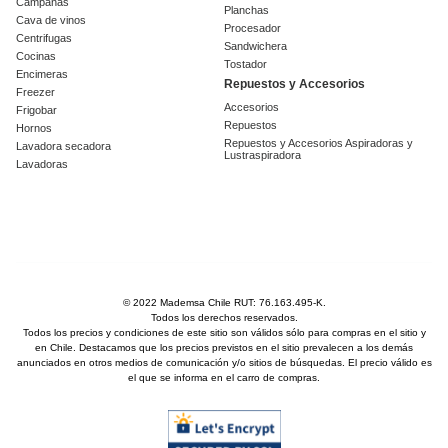
Campanas
Planchas
Cava de vinos
Procesador
Centrifugas
Sandwichera
Cocinas
Tostador
Encimeras
Repuestos y Accesorios
Freezer
Accesorios
Frigobar
Repuestos
Hornos
Repuestos y Accesorios Aspiradoras y
Lavadora secadora
Lustraspiradora
Lavadoras
© 2022 Mademsa Chile RUT: 76.163.495-K.
Todos los derechos reservados.
Todos los precios y condiciones de este sitio son válidos sólo para compras en el sitio y
en Chile. Destacamos que los precios previstos en el sitio prevalecen a los demás
anunciados en otros medios de comunicación y/o sitios de búsquedas. El precio válido es
el que se informa en el carro de compras.