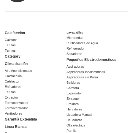
Lavavajillas
Calefacción
Microondas
Calefont
Purificadores de Agua
Estufas
Refrigerador
Termos
Secadoras
Category
Pequeños Electrodomesticos
Climatización
Aspiradoras
Aire Acondicionado
Aspiradoras Inhalambricas
Calefacción
Aspiradoras sin Bolsa
Calefactor
Batidoras
Enfriadores
Cafetera
Estufas
Exprimidor
Extractor
Extractor
Termoconvector
Freidora
Termoventilador
Hervidores
Ventiladores
Licuadora Manual
Garantía Extendida
Licuadoras
Olla eléctrica
Línea Blanca
Parrilla