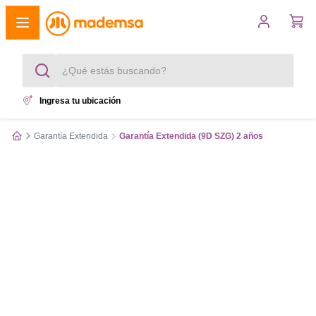
¿Qué estás buscando?
Ingresa tu ubicación
Términos más buscados
Garantía Extendida
Garantía Extendida (9D SZG) 2 años
1
.
cocina 4 platos
2
.
lavadora
3
.
refrigerador
4
.
secadora
5
.
cocina 5 platos