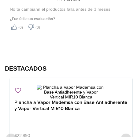
En: 17/08/2023
No te cambiann el productos falla antes de 3 meses
¿Fue útil esta evaluación?
(0)
(0)
DESTACADOS
Plancha a Vapor Mademsa con Base Antiadherente
y Vapor Vertical MIR10 Blanca
$
22
.
990