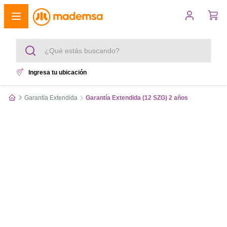
¿Qué estás buscando?
Ingresa tu ubicación
Términos más buscados
Garantía Extendida
Garantía Extendida (12 SZG) 2 años
1
.
cocina 4 platos
2
.
lavadora
3
.
refrigerador
4
.
secadora
5
.
cocina 5 platos