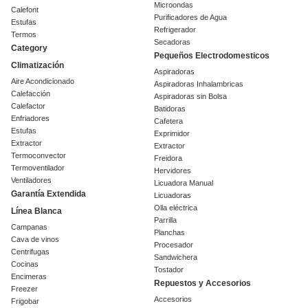
Microondas
Calefont
Purificadores de Agua
Estufas
Refrigerador
Termos
Secadoras
Category
Pequeños Electrodomesticos
Climatización
Aspiradoras
Aire Acondicionado
Aspiradoras Inhalambricas
Calefacción
Aspiradoras sin Bolsa
Calefactor
Batidoras
Enfriadores
Cafetera
Estufas
Exprimidor
Extractor
Extractor
Termoconvector
Freidora
Termoventilador
Hervidores
Ventiladores
Licuadora Manual
Garantía Extendida
Licuadoras
Olla eléctrica
Línea Blanca
Parrilla
Campanas
Planchas
Cava de vinos
Procesador
Centrifugas
Sandwichera
Cocinas
Tostador
Encimeras
Repuestos y Accesorios
Freezer
Accesorios
Frigobar