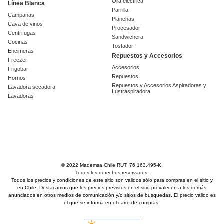
Olla eléctrica
Línea Blanca
Parrilla
Campanas
Planchas
Cava de vinos
Procesador
Centrifugas
Sandwichera
Cocinas
Tostador
Encimeras
Repuestos y Accesorios
Freezer
Accesorios
Frigobar
Repuestos
Hornos
Repuestos y Accesorios Aspiradoras y
Lavadora secadora
Lustraspiradora
Lavadoras
© 2022 Mademsa Chile RUT: 76.163.495-K.
Todos los derechos reservados.
Todos los precios y condiciones de este sitio son válidos sólo para compras en el sitio y
en Chile. Destacamos que los precios previstos en el sitio prevalecen a los demás
anunciados en otros medios de comunicación y/o sitios de búsquedas. El precio válido es
el que se informa en el carro de compras.