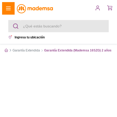
¿Qué estás buscando?
Ingresa tu ubicación
Términos más buscados
Garantía Extendida
Garantía Extendida (Mademsa 16SZG) 2 años
1
.
cocina 4 platos
2
.
lavadora
3
.
refrigerador
4
.
secadora
5
.
cocina 5 platos