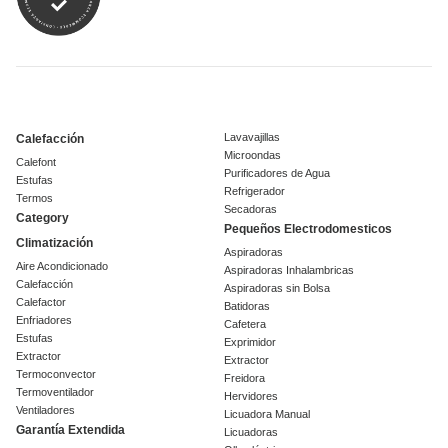
Lavavajillas
Calefacción
Microondas
Calefont
Purificadores de Agua
Estufas
Refrigerador
Termos
Secadoras
Category
Pequeños Electrodomesticos
Climatización
Aspiradoras
Aire Acondicionado
Aspiradoras Inhalambricas
Calefacción
Aspiradoras sin Bolsa
Calefactor
Batidoras
Enfriadores
Cafetera
Estufas
Exprimidor
Extractor
Extractor
Termoconvector
Freidora
Termoventilador
Hervidores
Ventiladores
Licuadora Manual
Garantía Extendida
Licuadoras