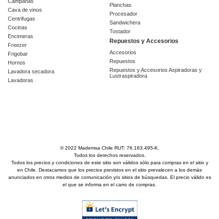
Campanas
Planchas
Cava de vinos
Procesador
Centrifugas
Sandwichera
Cocinas
Tostador
Encimeras
Repuestos y Accesorios
Freezer
Accesorios
Frigobar
Repuestos
Hornos
Repuestos y Accesorios Aspiradoras y
Lavadora secadora
Lustraspiradora
Lavadoras
© 2022 Mademsa Chile RUT: 76.163.495-K.
Todos los derechos reservados.
Todos los precios y condiciones de este sitio son válidos sólo para compras en el sitio y
en Chile. Destacamos que los precios previstos en el sitio prevalecen a los demás
anunciados en otros medios de comunicación y/o sitios de búsquedas. El precio válido es
el que se informa en el carro de compras.