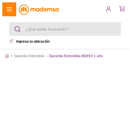
¿Qué estás buscando?
Ingresa tu ubicación
Términos más buscados
Garantía Extendida
Garantía Extendida M265V 1 año
1
.
cocina 4 platos
2
.
lavadora
3
.
refrigerador
4
.
secadora
5
.
cocina 5 platos