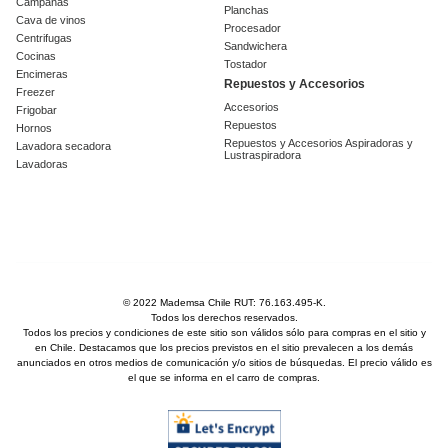
Campanas
Planchas
Cava de vinos
Procesador
Centrifugas
Sandwichera
Cocinas
Tostador
Encimeras
Repuestos y Accesorios
Freezer
Accesorios
Frigobar
Repuestos
Hornos
Repuestos y Accesorios Aspiradoras y
Lavadora secadora
Lustraspiradora
Lavadoras
© 2022 Mademsa Chile RUT: 76.163.495-K.
Todos los derechos reservados.
Todos los precios y condiciones de este sitio son válidos sólo para compras en el sitio y
en Chile. Destacamos que los precios previstos en el sitio prevalecen a los demás
anunciados en otros medios de comunicación y/o sitios de búsquedas. El precio válido es
el que se informa en el carro de compras.