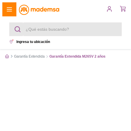
¿Qué estás buscando?
Ingresa tu ubicación
Términos más buscados
Garantía Extendida
Garantía Extendida M265V 2 años
1
.
cocina 4 platos
2
.
lavadora
3
.
refrigerador
4
.
secadora
5
.
cocina 5 platos