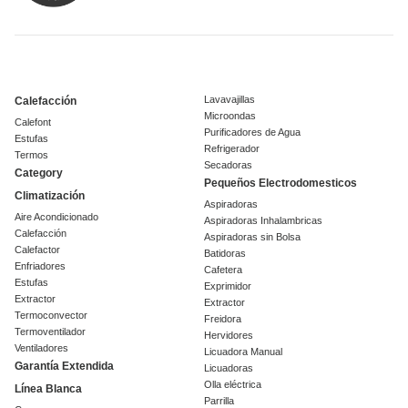
Lavavajillas
Calefacción
Microondas
Calefont
Purificadores de Agua
Estufas
Refrigerador
Termos
Secadoras
Category
Pequeños Electrodomesticos
Climatización
Aspiradoras
Aire Acondicionado
Aspiradoras Inhalambricas
Calefacción
Aspiradoras sin Bolsa
Calefactor
Batidoras
Enfriadores
Cafetera
Estufas
Exprimidor
Extractor
Extractor
Termoconvector
Freidora
Termoventilador
Hervidores
Ventiladores
Licuadora Manual
Garantía Extendida
Licuadoras
Olla eléctrica
Línea Blanca
Parrilla