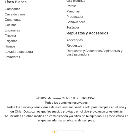
Olla eléctrica
Línea Blanca
Parrilla
Campanas
Planchas
Cava de vinos
Procesador
Centrifugas
Sandwichera
Cocinas
Tostador
Encimeras
Repuestos y Accesorios
Freezer
Accesorios
Frigobar
Repuestos
Hornos
Repuestos y Accesorios Aspiradoras y
Lavadora secadora
Lustraspiradora
Lavadoras
© 2022 Mademsa Chile RUT: 76.163.495-K.
Todos los derechos reservados.
Todos los precios y condiciones de este sitio son válidos sólo para compras en el sitio y
en Chile. Destacamos que los precios previstos en el sitio prevalecen a los demás
anunciados en otros medios de comunicación y/o sitios de búsquedas. El precio válido es
el que se informa en el carro de compras.