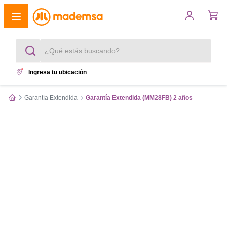
¿Qué estás buscando?
Ingresa tu ubicación
Términos más buscados
Garantía Extendida
Garantía Extendida (MM28FB) 2 años
1
.
cocina 4 platos
2
.
lavadora
3
.
refrigerador
4
.
secadora
5
.
cocina 5 platos