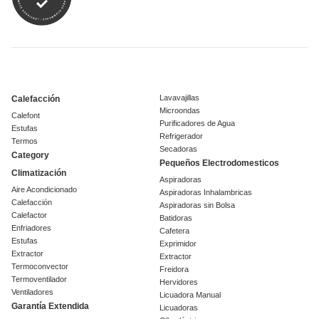
Lavavajillas
Calefacción
Microondas
Calefont
Purificadores de Agua
Estufas
Refrigerador
Termos
Secadoras
Category
Pequeños Electrodomesticos
Climatización
Aspiradoras
Aire Acondicionado
Aspiradoras Inhalambricas
Calefacción
Aspiradoras sin Bolsa
Calefactor
Batidoras
Enfriadores
Cafetera
Estufas
Exprimidor
Extractor
Extractor
Termoconvector
Freidora
Termoventilador
Hervidores
Ventiladores
Licuadora Manual
Garantía Extendida
Licuadoras