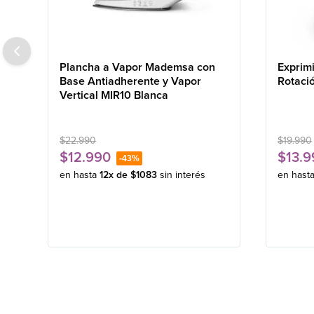
Plancha a Vapor Mademsa con
Exprim
Base Antiadherente y Vapor
Rotaci
Vertical MIR10 Blanca
$
22
.
990
$
19
.
990
$
12
.
990
$
13
.
9
-
43%
en hasta
12
x de
$
1083
sin interés
en hast