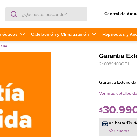
¿Qué estás buscando?
Central de Aten
mésticos
Calefacción y Climatización
Repuestos y Ac
 ano
Garantia Ex
240089403GE1
Garantia Extendid
Ver más detalles de
30
.
99
$
en hasta
12
x d
Ver cuotas