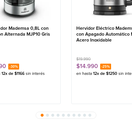
idor Mademsa 0,8L con
Hervidor Eléctrico Madem
ón Alternada MJP10 Gris
con Apagado Automático
Acero Inoxidable
$
19
.
990
90
$
14
.
990
-
30%
-
25%
a
12
x de
$
1166
sin interés
en hasta
12
x de
$
1250
sin int