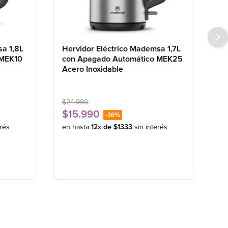
sa 1,8L
Hervidor Eléctrico Mademsa 1,7L
 MEK10
con Apagado Automático MEK25
Acero Inoxidable
$
24
.
990
$
15
.
990
-
36%
erés
en hasta
12
x de
$
1333
sin interés