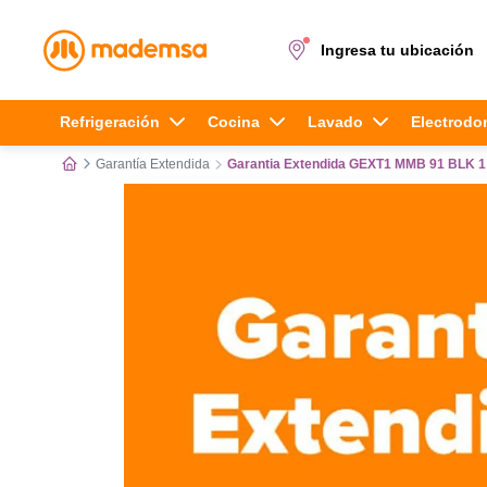
Ingresa tu ubicación
Términos más buscados
Refrigeración
Cocina
Lavado
Electrodo
Garantía Extendida
Garantia Extendida GEXT1 MMB 91 BLK 1
1
.
cocina 4 platos
2
.
lavadora
3
.
refrigerador
4
.
secadora
5
.
cocina 5 platos