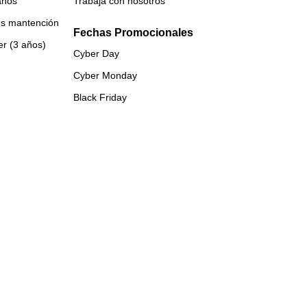
años
Trabaja con nosotros
es mantención
Fechas Promocionales
er (3 años)
Cyber Day
Cyber Monday
Black Friday