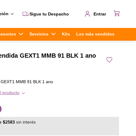
ción
Sigue tu Despacho
Entrar
cesorios
Servicios
Kits
Los más vendidos
tendida GEXT1 MMB 91 BLK 1 ano
a GEXT1 MMB 91 BLK 1 ano
l producto
0
e
$
2583
sin interés