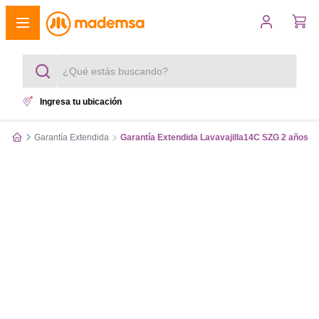
¿Qué estás buscando?
Ingresa tu ubicación
Términos más buscados
Garantía Extendida
Garantía Extendida Lavavajilla14C SZG 2 años
1
.
cocina 4 platos
2
.
lavadora
3
.
refrigerador
4
.
secadora
5
.
cocina 5 platos