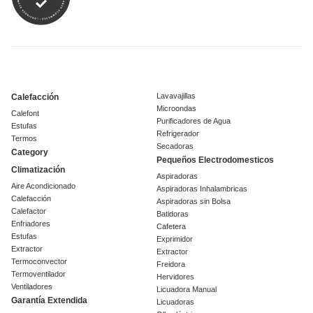
Lavavajillas
Calefacción
Microondas
Calefont
Purificadores de Agua
Estufas
Refrigerador
Termos
Secadoras
Category
Pequeños Electrodomesticos
Climatización
Aspiradoras
Aire Acondicionado
Aspiradoras Inhalambricas
Calefacción
Aspiradoras sin Bolsa
Calefactor
Batidoras
Enfriadores
Cafetera
Estufas
Exprimidor
Extractor
Extractor
Termoconvector
Freidora
Termoventilador
Hervidores
Ventiladores
Licuadora Manual
Garantía Extendida
Licuadoras