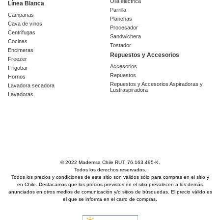
Olla eléctrica
Línea Blanca
Parrilla
Campanas
Planchas
Cava de vinos
Procesador
Centrifugas
Sandwichera
Cocinas
Tostador
Encimeras
Repuestos y Accesorios
Freezer
Accesorios
Frigobar
Repuestos
Hornos
Repuestos y Accesorios Aspiradoras y
Lavadora secadora
Lustraspiradora
Lavadoras
© 2022 Mademsa Chile RUT: 76.163.495-K.
Todos los derechos reservados.
Todos los precios y condiciones de este sitio son válidos sólo para compras en el sitio y
en Chile. Destacamos que los precios previstos en el sitio prevalecen a los demás
anunciados en otros medios de comunicación y/o sitios de búsquedas. El precio válido es
el que se informa en el carro de compras.