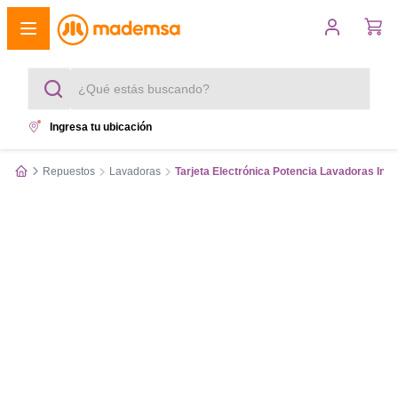
¿Qué estás buscando?
Ingresa tu ubicación
Términos más buscados
Repuestos
Lavadoras
Tarjeta Electrónica Potencia Lavadoras Infini
1
.
cocina 4 platos
2
.
lavadora
3
.
refrigerador
4
.
secadora
5
.
cocina 5 platos