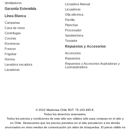
Ventiladores
Licuadora Manual
Garantía Extendida
Licuadoras
Olla eléctrica
Línea Blanca
Parrilla
Campanas
Planchas
Cava de vinos
Procesador
Centrifugas
Sandwichera
Cocinas
Tostador
Encimeras
Repuestos y Accesorios
Freezer
Accesorios
Frigobar
Repuestos
Hornos
Repuestos y Accesorios Aspiradoras y
Lavadora secadora
Lustraspiradora
Lavadoras
© 2022 Mademsa Chile RUT: 76.163.495-K.
Todos los derechos reservados.
Todos los precios y condiciones de este sitio son válidos sólo para compras en el sitio y
en Chile. Destacamos que los precios previstos en el sitio prevalecen a los demás
anunciados en otros medios de comunicación y/o sitios de búsquedas. El precio válido es