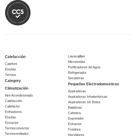
Lavavajillas
Calefacción
Microondas
Calefont
Purificadores de Agua
Estufas
Refrigerador
Termos
Secadoras
Category
Pequeños Electrodomesticos
Climatización
Aspiradoras
Aire Acondicionado
Aspiradoras Inhalambricas
Calefacción
Aspiradoras sin Bolsa
Calefactor
Batidoras
Enfriadores
Cafetera
Estufas
Exprimidor
Extractor
Extractor
Termoconvector
Freidora
Termoventilador
Hervidores