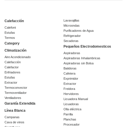
Lavavajillas
Calefacción
Microondas
Calefont
Purificadores de Agua
Estufas
Refrigerador
Termos
Secadoras
Category
Pequeños Electrodomesticos
Climatización
Aspiradoras
Aire Acondicionado
Aspiradoras Inhalambricas
Calefacción
Aspiradoras sin Bolsa
Calefactor
Batidoras
Enfriadores
Cafetera
Estufas
Exprimidor
Extractor
Extractor
Termoconvector
Freidora
Termoventilador
Hervidores
Ventiladores
Licuadora Manual
Garantía Extendida
Licuadoras
Olla eléctrica
Línea Blanca
Parrilla
Campanas
Planchas
Cava de vinos
Procesador