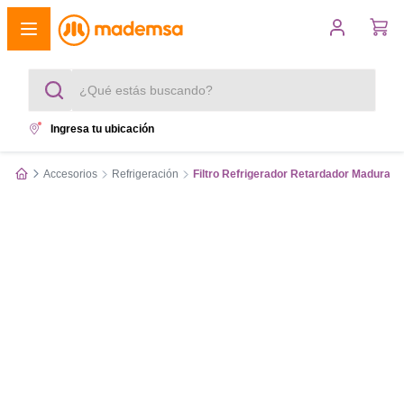
¿Qué estás buscando?
Ingresa tu ubicación
Términos más buscados
Accesorios
Refrigeración
Filtro Refrigerador Retardador Maduraci
1
.
cocina 4 platos
2
.
lavadora
3
.
refrigerador
4
.
secadora
5
.
cocina 5 platos