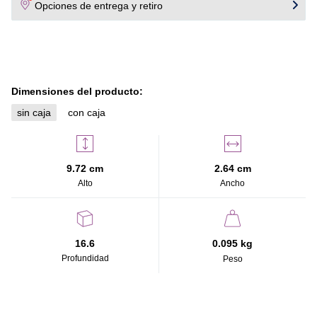
Opciones de entrega y retiro
- Función: Ralentiza la maduración de frutas y vegetales
eliminando el gas etileno.
- Eficiencia: Reduce hasta un 90% el etileno (en condiciones
óptimas de uso y sellado del cajón).
- Duración: 6 meses de uso recomendado.
Dimensiones del producto:
Beneficios:
sin caja
con caja
- Mantiene frutas y verduras frescas por más tiempo.
- Reduce el desperdicio en la cocina.
- Fácil instalación y reemplazo.
9.72 cm
2.64 cm
Alto
Ancho
16.6
0.095 kg
Profundidad
Peso