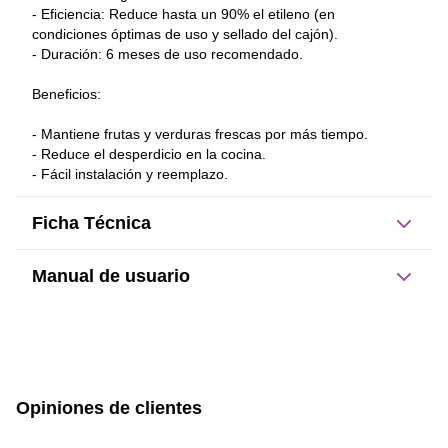
- Eficiencia: Reduce hasta un 90% el etileno (en 
condiciones óptimas de uso y sellado del cajón).
- Duración: 6 meses de uso recomendado.
Beneficios:
- Mantiene frutas y verduras frescas por más tiempo.
- Reduce el desperdicio en la cocina.
- Fácil instalación y reemplazo.
Ficha Técnica
Manual de usuario
Dimensiones del producto:
sin caja
con caja
Este producto no tiene manual registrado
9.72 cm
2.64 cm
Opiniones de clientes
Alto
Ancho