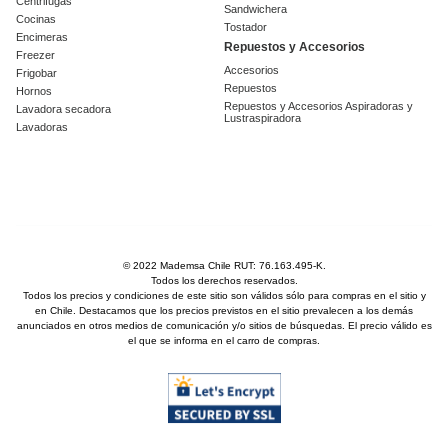
Centrifugas
Sandwichera
Cocinas
Tostador
Encimeras
Repuestos y Accesorios
Freezer
Accesorios
Frigobar
Repuestos
Hornos
Repuestos y Accesorios Aspiradoras y
Lavadora secadora
Lustraspiradora
Lavadoras
© 2022 Mademsa Chile RUT: 76.163.495-K.
Todos los derechos reservados.
Todos los precios y condiciones de este sitio son válidos sólo para compras en el sitio y
en Chile. Destacamos que los precios previstos en el sitio prevalecen a los demás
anunciados en otros medios de comunicación y/o sitios de búsquedas. El precio válido es
el que se informa en el carro de compras.