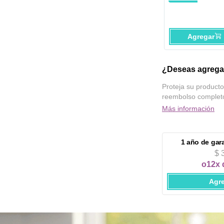
Inoxidable
Agregar
¿Deseas agregar
Proteja su producto
reembolso complet
Más información
1 año
de gar
$ 
o
12x 
Agr