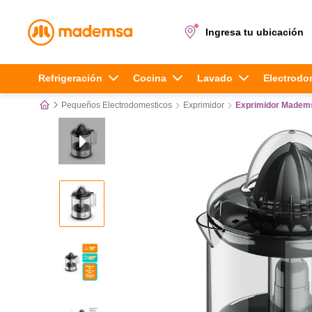
Ingresa tu ubicación
Términos más buscados
Refrigeración
Cocina
Lavado
Electrodo
Pequeños Electrodomesticos
Exprimidor
Exprimidor Madems
1
.
cocina 4 platos
2
.
lavadora
3
.
refrigerador
4
.
secadora
5
.
cocina 5 platos