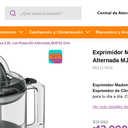
¿Qué estás buscando?
Central de Aten
mésticos
Calefacción y Climatización
Repuestos y Ac
a 0,8L con Rotación Alternada MJP10 Gris
Exprimidor 
Alternada M
955117816
Exprimidor Madem
Exprimidor de Cí
para tu día a día. Con él podrás experimentar lo mejor del sabor y lo mejor de la
textura de un jugo 
Ver más detalles de
Para extraer el zum
exprimidor para act
Tiene una
capacid
$
19
.
990
jugo para toda la fa