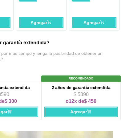
Textura MIB20 Negro
Agregar
Agregar
 garantía extendida?
 por más tiempo y tenga la posibilidad de obtener un
o*.
RECOMENDADO
antía extendida
2 años
de garantía extendida
3590
$ 5390
de
$ 300
o
12x de
$ 450
egar
Agregar