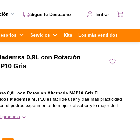
ción
Sigue tu Despacho
Entrar
cesorios
Servicios
Kits
Los más vendidos
Mademsa 0,8L con Rotación
JP10 Gris
sa 0,8L con Rotación Alternada MJP10 Gris
El
tricos Mademsa MJP10
es fácil de usar y trae más practicidad
recién exprimido, de la comodidad desde tu propio hogar.
l producto
o rápidamente, sólo necesitas presionar la fruta en el
ivar automáticamente el equipo, así prepara deliciosos jugos.
ad de 800 ml
, así puedes preparar en gran cantidad, y tener
milia. Para facilitar la tarea, el potente motor te garantiza