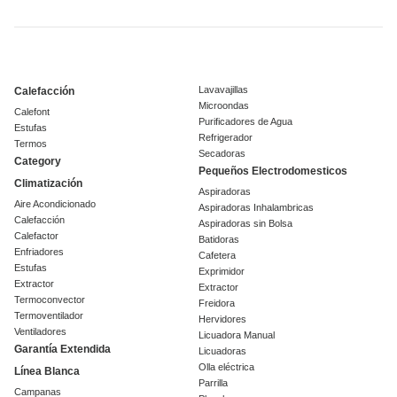
Lavavajillas
Calefacción
Microondas
Calefont
Purificadores de Agua
Estufas
Refrigerador
Termos
Secadoras
Category
Pequeños Electrodomesticos
Climatización
Aspiradoras
Aire Acondicionado
Aspiradoras Inhalambricas
Calefacción
Aspiradoras sin Bolsa
Calefactor
Batidoras
Enfriadores
Cafetera
Estufas
Exprimidor
Extractor
Extractor
Termoconvector
Freidora
Termoventilador
Hervidores
Ventiladores
Licuadora Manual
Garantía Extendida
Licuadoras
Olla eléctrica
Línea Blanca
Parrilla
Campanas