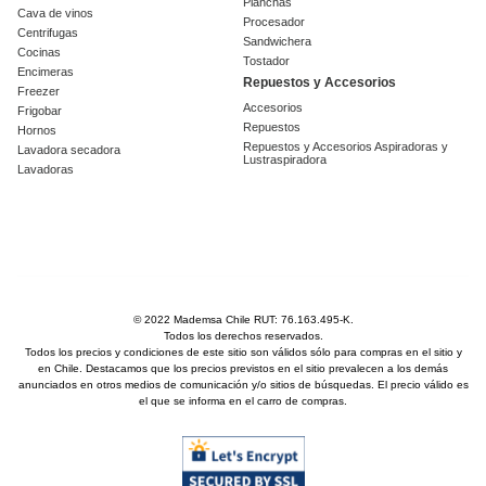
Planchas
Cava de vinos
Procesador
Centrifugas
Sandwichera
Cocinas
Tostador
Encimeras
Repuestos y Accesorios
Freezer
Accesorios
Frigobar
Repuestos
Hornos
Repuestos y Accesorios Aspiradoras y
Lavadora secadora
Lustraspiradora
Lavadoras
© 2022 Mademsa Chile RUT: 76.163.495-K.
Todos los derechos reservados.
Todos los precios y condiciones de este sitio son válidos sólo para compras en el sitio y
en Chile. Destacamos que los precios previstos en el sitio prevalecen a los demás
anunciados en otros medios de comunicación y/o sitios de búsquedas. El precio válido es
el que se informa en el carro de compras.