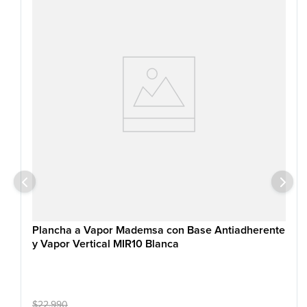
Panel Digital/Análogo
Digital
Timer
Si
Capacidad total de la jarra
1,5 L
Largo del cable
0,75 - 0.85 m
Nivel de agua visible
Si
Luz de encendido
Si
Función
Si
Material Suela
PP
Alto producto embalado
39,6 cm
Ancho producto embalado
22,6 cm
Profundidad producto
28,6 cm
Plancha a Vapor Mademsa con Base Antiadherente
embalado
y Vapor Vertical MIR10 Blanca
$
22
.
990