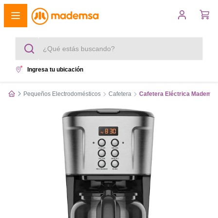
¿Qué estás buscando?
Ingresa tu ubicación
Términos más buscados
Pequeños Electrodomésticos
Cafetera
Cafetera Eléctrica Madems
1
.
cocina 4 platos
2
.
lavadora
3
.
refrigerador
4
.
secadora
5
.
cocina 5 platos