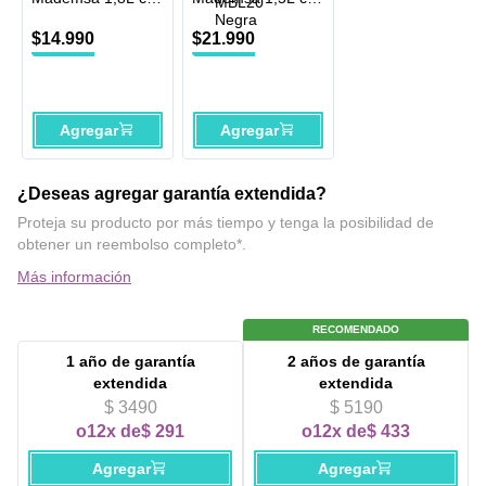
Apagado
Jarra de Vidrio y 2
Automático MEK10
velocidades 400W
$
14
.
990
$
21
.
990
Acero Inoxidable
MBL20 Negra
Agregar
Agregar
¿Deseas agregar garantía extendida?
Proteja su producto por más tiempo y tenga la posibilidad de
obtener un reembolso completo*.
Más información
RECOMENDADO
1 año
de garantía
2 años
de garantía
extendida
extendida
$ 3490
$ 5190
o
12x de
$ 291
o
12x de
$ 433
Agregar
Agregar