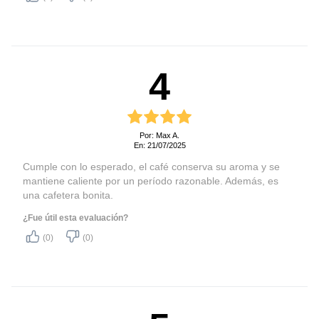
Capacidad para 38* cafés
: Gran capacidade para
compartir conm tu familia y
amigos;
4
*Tacitas de café de 40ml.
Filtro Permanente
Extraíble:
Features
Sostenible, el uso de filtro de
Por: Max A.
En: 21/07/2025
papel es opcional¹;
Cumple con lo esperado, el café conserva su aroma y se
Función Mantener
mantiene caliente por un período razonable. Además, es
Caliente:
una cafetera bonita.
Mantiene el café caliente y
delicioso, incluso después
¿Fue útil esta evaluación?
de estar listo;
(0)
(0)
Sistema Antigoteo:
Permite que se sirva el café
durante la preparación, sin
que gotee en la base;