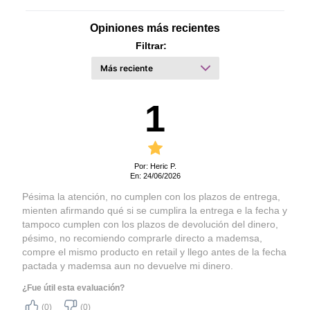
Peso producto embalado
El 
Indicador de Nivel de Agua 
 asegura una fácil 
2,67 kg
Opiniones más recientes
(kilos)
visualización del nivel de agua utilizado mientras se prepara 
Filtrar:
el café.  

Color
Granite Gray
El 
Filtro Permanente Extraíble 
 reduce el uso de hasta 
Tensión (Voltaje)
220 V
730 filtros de café en un año¹, aportando sustentabilidad a 
Hecho en
China
tu desayuno. 

1
AromaStrenght™:
La 
Función Mantener Caliente conserva tu café 
Elige la intensidad ideal de
caliente y delicioso, incluso después de estar listo. El 
tu café;
Sistema Antigoteo  
permite que se sirva el café durante 
Por: Heric P.
la preparación, sin que gotee en la base. 

En: 24/06/2026
Temporizador 24 horas:
Programa el mejor momento
Pésima la atención, no cumplen con los plazos de entrega,
Además, el 
Apagado Automático 
 apaga la 
Cafetera 
para la preparación con
mienten afirmando qué si se cumplira la entrega e la fecha y
Eléctrica Mademsa MCM30 
 si no se utiliza durante 2 
hasta 24 horas de
tampoco cumplen con los plazos de devolución del dinero,
horas, ofreciendo mayor seguridad.
anticipación;
pésimo, no recomiendo comprarle directo a mademsa,
compre el mismo producto en retail y llego antes de la fecha
Panel Digital con
pactada y mademsa aun no devuelve mi dinero.
Temporizador:
Más modernidad y
¿Fue útil esta evaluación?
practicidad para tu cocina;
(0)
(0)