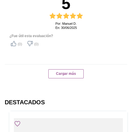
5
Apagado Automático:
Práctico y seguro, se apaga
después de 2 horas de
funcionamiento.
Por: Manuel D.
En: 30/06/2025
¹Considerando la preparación del
café de forma convencional, dos
¿Fue útil esta evaluación?
veces al día durante un período de un
(0)
(0)
año.
Material de la jarra
Vidrio
Potencia (W)
900 W
Cargar más
Duración del bien
4 años
Plazo soporte de
4 años
repuestos
DESTACADOS
Plazo de soporte técnico
4 años
Capacidad (l)
1,5 L
Frecuencia (Hz)
50 Hz