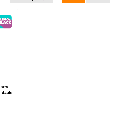
arra
idable