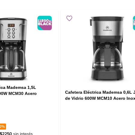
rica Mademsa 1,5L
Cafetera Eléctrica Mademsa 0,6L J
900W MCM30 Acero
de Vidrio 600W MCM10 Acero Inox
0%
$
2250
sin interés