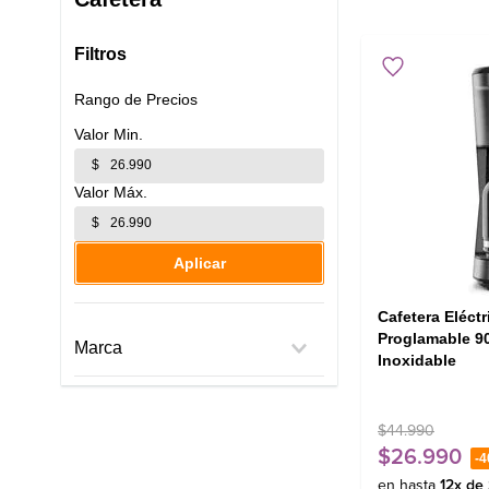
Filtros
Rango de Precios
$
$
Aplicar
Cafetera Eléct
Proglamable 
Marca
Inoxidable
Mademsa
$
44
.
990
$
26
.
990
-
4
en hasta
12
x de