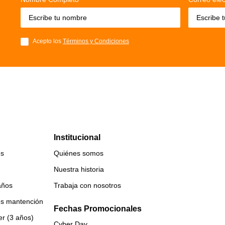
Acepto los
Términos y Condiciones
Institucional
es
Quiénes somos
Nuestra historia
años
Trabaja con nosotros
es mantención
Fechas Promocionales
er (3 años)
Cyber Day