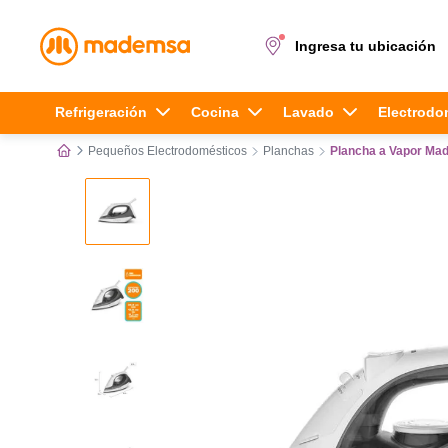
Ingresa tu ubicación
Términos más buscados
Refrigeración
Cocina
Lavado
Electrodo
Pequeños Electrodomésticos
Planchas
Plancha a Vapor Mad
1
.
cocina 4 platos
2
.
lavadora
3
.
refrigerador
4
.
secadora
5
.
cocina 5 platos