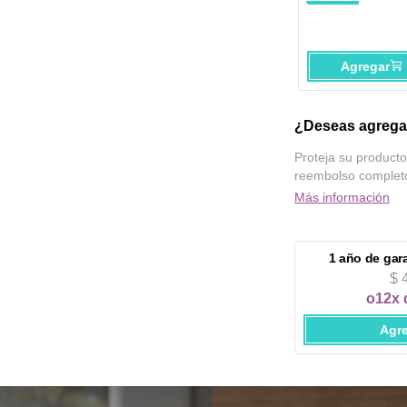
Inoxidable
Agregar
¿Deseas agregar
Proteja su producto
reembolso complet
Más información
1 año
de gar
$ 
o
12x 
Agr