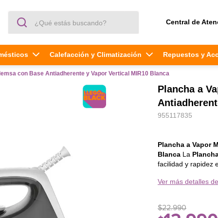
¿Qué estás buscando?
Central de Aten
mésticos
Calefacción y Climatización
Repuestos y Ac
emsa con Base Antiadherente y Vapor Vertical MIR10 Blanca
Plancha a V
Antiadherent
955117835
Plancha a Vapor M
Blanca
La
Plancha
facilidad y rapidez 
familia. Con s
Ver más detalles de
vertical
elimina las
$
22
.
990
para las arrugas má