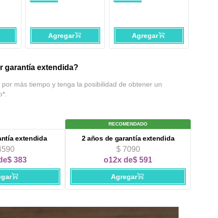
DFM12 Negro
Agregar
Agregar
 garantía extendida?
 por más tiempo y tenga la posibilidad de obtener un
o*.
RECOMENDADO
antía extendida
2 años
de garantía extendida
4590
$ 7090
de
$ 383
o
12x de
$ 591
egar
Agregar