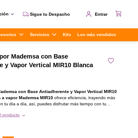
ción
Sigue tu Despacho
Entrar
cesorios
Servicios
Kits
Los más vendidos
apor Mademsa con Base
e y Vapor Vertical MIR10 Blanca
ademsa con Base Antiadherente y Vapor Vertical MIR10
 a vapor Mademsa MIR10
ofrece eficiencia, trayendo más
en tu día a día, así, puedes disfrutar más tiempo con tu
u base antiadherente, la
Plancha de ropa Mademsa MIR10
se
l producto
desliza suavemente sobre la ropa, asegurando un resultado óptimo. El
vapor
 arrugas con más facilidad, en cualquiera ocasión, sea en
cortinas o en prendas colgadas. Además, puedes agregar
vapor extra y spray
s persistentes, para que se alisen en cuestión de minutos.