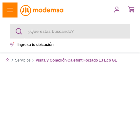
¿Qué estás buscando?
Ingresa tu ubicación
Términos más buscados
Servicios
Visita y Conexión Calefont Forzado 13 Eco GL
1
.
cocina 4 platos
2
.
lavadora
3
.
refrigerador
4
.
secadora
5
.
cocina 5 platos