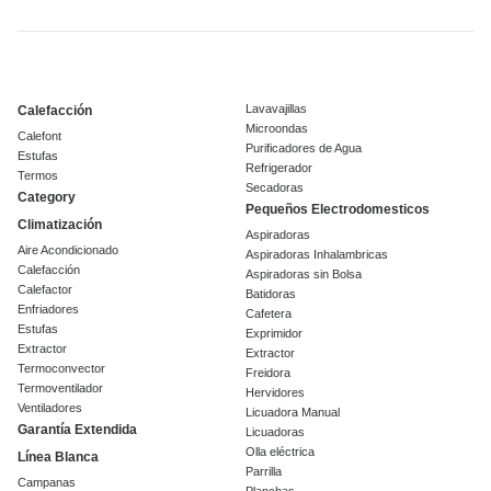
Lavavajillas
Calefacción
Microondas
Calefont
Purificadores de Agua
Estufas
Refrigerador
Termos
Secadoras
Category
Pequeños Electrodomesticos
Climatización
Aspiradoras
Aire Acondicionado
Aspiradoras Inhalambricas
Calefacción
Aspiradoras sin Bolsa
Calefactor
Batidoras
Enfriadores
Cafetera
Estufas
Exprimidor
Extractor
Extractor
Termoconvector
Freidora
Termoventilador
Hervidores
Ventiladores
Licuadora Manual
Garantía Extendida
Licuadoras
Olla eléctrica
Línea Blanca
Parrilla
Campanas
Planchas