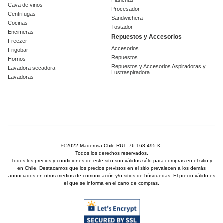
Cava de vinos
Procesador
Centrifugas
Sandwichera
Cocinas
Tostador
Encimeras
Repuestos y Accesorios
Freezer
Accesorios
Frigobar
Repuestos
Hornos
Repuestos y Accesorios Aspiradoras y
Lavadora secadora
Lustraspiradora
Lavadoras
© 2022 Mademsa Chile RUT: 76.163.495-K.
Todos los derechos reservados.
Todos los precios y condiciones de este sitio son válidos sólo para compras en el sitio y
en Chile. Destacamos que los precios previstos en el sitio prevalecen a los demás
anunciados en otros medios de comunicación y/o sitios de búsquedas. El precio válido es
el que se informa en el carro de compras.