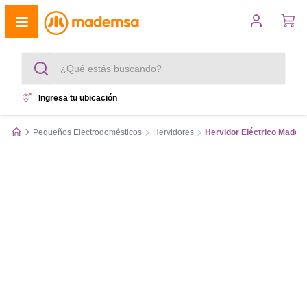
¿Qué estás buscando?
Ingresa tu ubicación
Términos más buscados
Pequeños Electrodomésticos
Hervidores
Hervidor Eléctrico Madem
1
.
cocina 4 platos
2
.
lavadora
3
.
refrigerador
4
.
secadora
5
.
cocina 5 platos