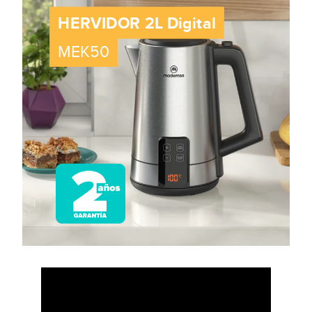
sofisticación del acero inoxidable.
Apagado Automático: ¡Súper seguro! El hervidor se desconecta
automáticamente al alcanzar la temperatura que elijas, no solo al
hervir. Si seleccionas 50°C, se apagará al llegar a esa
temperatura, garantizando seguridad y ahorro de energía.
Indicador Transparente del Nivel de Agua: Facilita la visualización
del nivel de agua para una preparación precisa.
Tapa Pop-Up: Botón pop-up: abre y cierra cómodamente la tapa
del hervidor.
Base 360º: Facilita colocar el hervidor en cualquier dirección
sobre su base antideslizante. Su diseño independiente permite
trasladar la tetera con comodidad a cualquier lugar de tu hogar.
Mango Ergonómico: Proporciona mayor comodidad y firmeza al
manipular el hervidor.
Enrollacable Integrado: Para un almacenamiento ordenado y sin
enredos.
Cable Eléctrico de 75 cm: Mayor autonomía para calentar el
agua.