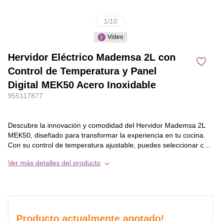
1
/
10
Video
Hervidor Eléctrico Mademsa 2L con
Control de Temperatura y Panel
Digital MEK50 Acero Inoxidable
955117877
Descubre la innovación y comodidad del Hervidor Mademsa 2L
MEK50, diseñado para transformar la experiencia en tu cocina.
Con su control de temperatura ajustable, puedes seleccionar con
precisión desde 40°C hasta 100°C, asegurando resultados
Ver más detalles del producto
perfectos para cada preparación.
El panel digital moderno no solo aporta estilo a tu cocina, sino
que también simplifica tu día a día con funciones de un solo
toque. Las opciones predefinidas para té, café y mamadera
ofrecen comodidad y precisión al instante.
Equipado con el regulador de temperatura STRIX PRO, de origen
Producto actualmente agotado!