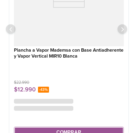
Plancha a Vapor Mademsa con Base Antiadherente
y Vapor Vertical MIR10 Blanca
$
22
.
990
$
12
.
990
-
43%
COMPRAR