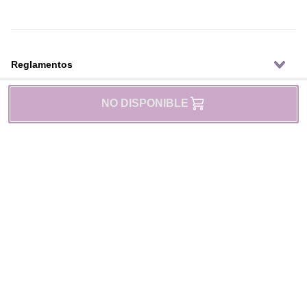
Reglamentos
NO DISPONIBLE
Fechas Promocionales
Modos de Pagos
Síguenos en: