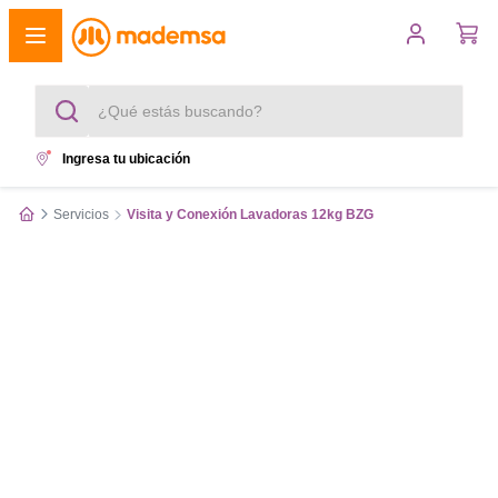
¿Qué estás buscando?
Ingresa tu ubicación
Términos más buscados
Servicios
Visita y Conexión Lavadoras 12kg BZG
1
.
cocina 4 platos
2
.
lavadora
3
.
refrigerador
4
.
secadora
5
.
cocina 5 platos