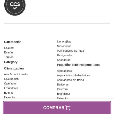
Lavavajillas
Calefacción
Microondas
Calefont
Purificadores de Agua
Estufas
Refrigerador
Termos
Secadoras
Category
Pequeños Electrodomesticos
Climatización
Aspiradoras
Aire Acondicionado
Aspiradoras Inhalambricas
Calefacción
Aspiradoras sin Bolsa
Calefactor
Batidoras
Enfriadores
Cafetera
Estufas
Exprimidor
Extractor
Extractor
Termoconvector
Freidora
Termoventilador
COMPRAR
Hervidores
Ventiladores
Licuadora Manual