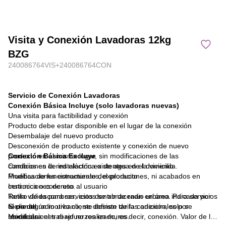
Visita y Conexión Lavadoras 12kg
BZG
240086764VIS+240086764CON
Servicio de Conexión Lavadoras
Conexión Básica Incluye (solo lavadoras nuevas)
Una visita para factibilidad y conexión
Producto debe estar disponible en el lugar de la conexión
Desembalaje del nuevo producto
Desconexión de producto existente y conexión de nuevo
producto en el mismo lugar, sin modificaciones de las
Conexión Básica Excluye
condiciones de instalación existentes en el domicilio
Cambios en la red eléctrica o de agua de la vivienda.
Pruebas de funcionamiento del producto
Modificaciones estructurales, exploraciones, ni acabados en
Instrucciones de uso al usuario
cerámica o concreto.
Tarifa válida para servicios dentro de radio urbano. Para servicios
Retiro de escombros, estos se almacenan en área indicada por
fuera del radio urbano, se definen tarifas adicionales por
el cliente.
Si por algún motivo cliente desiste de la conexión, solo se
ubicación.
Modificaciones ni refuerzos en muros.
reembolsa el trabajo no realizado, es decir, conexión. Valor de la