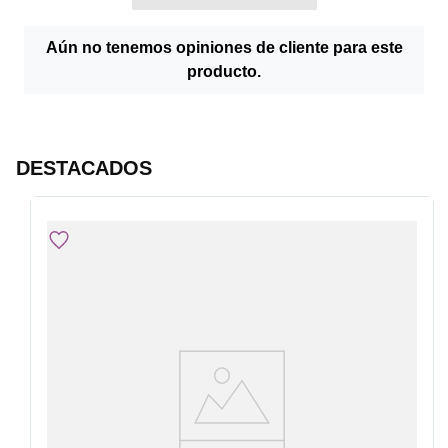
Modificaciones ni refuerzos en muros.
Materiales o elementos que no han sido incorporados en el 
producto, en el caso de requerirse, algún material adicional 
Aún no tenemos opiniones de cliente para este
se, se entregará un presupuesto.
producto.
Modificaciones en muebles.
Modificaciones, exploraciones, acabados o reparaciones. El 
área de trabajo debe estar apta para conexión
Traslados del producto nuevo, este debe estar en el lugar 
donde se va a conectar
DESTACADOS
Llevarse el producto reemplazado (antiguo).
Si por algún motivo cliente desiste de la conexión, solo se 
reembolsa el trabajo no realizado, es decir, conexión. Valor 
de la visita no es reembolsable.
Garantía Conexión será de 30 días corridos, se 
excluyen de la garantía daños al producto, mal uso, 
intervención, uso distinto al definido por el fabricante.