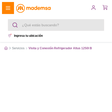
¿Qué estás buscando?
Ingresa tu ubicación
Términos más buscados
Servicios
Visita y Conexión Refrigerador Altus 1250I B
1
.
cocina 4 platos
2
.
lavadora
3
.
refrigerador
4
.
secadora
5
.
cocina 5 platos