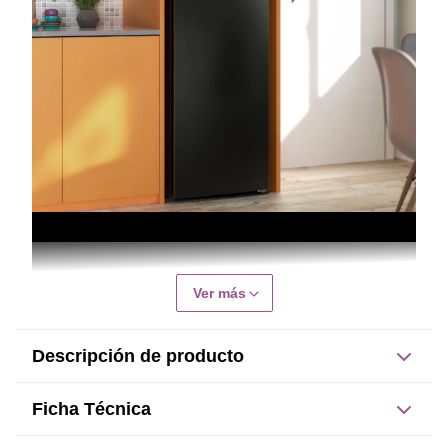
Ver más
Descripción de producto
Descripción de producto
Ficha Técnica