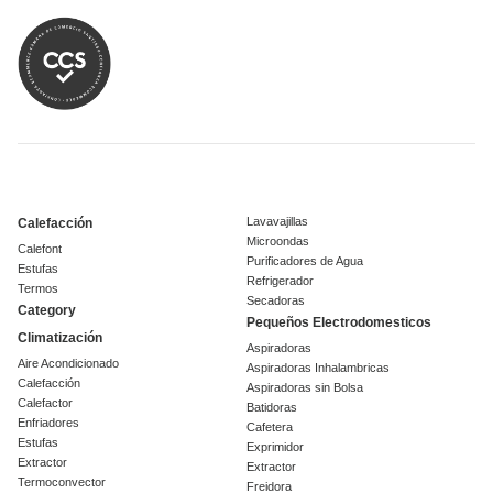
Lavavajillas
Calefacción
Microondas
Calefont
Purificadores de Agua
Estufas
Refrigerador
Termos
Secadoras
Category
Pequeños Electrodomesticos
Climatización
Aspiradoras
Aire Acondicionado
Aspiradoras Inhalambricas
Calefacción
Aspiradoras sin Bolsa
Calefactor
Batidoras
Enfriadores
Cafetera
Estufas
Exprimidor
Extractor
Extractor
Termoconvector
Freidora