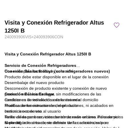
Visita y Conexión Refrigerador Altus
1250I B
240093906VIS+240093906CON
Visita y Conexión Refrigerador Altus 1250I B
Servicio de Conexión Refrigeradores
Conexión Básica Incluye (solo refrigeradores nuevos)
Una visita para factibilidad y conexión
Producto debe estar disponible en el lugar de la conexión
Desembalaje del nuevo producto
Desconexión de producto existente y conexión de nuevo
producto en el mismo lugar, sin modificaciones de las
Conexión Básica Excluye
condiciones de instalación existentes en el domicilio
Cambios en la red eléctrica de la vivienda.
Pruebas de funcionamiento del producto
Modificaciones estructurales, exploraciones, ni acabados en
Instrucciones de uso al usuario
cerámica o concreto.
Tarifa válida para servicios dentro de radio urbano. Para servicios
Retiro de escombros, estos se almacenan en área indicada por
fuera del radio urbano, se definen tarifas adicionales por
el cliente.
Si por algún motivo cliente desiste de la conexión, solo se