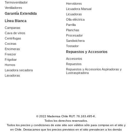
Termoventilador
Hervidores
Ventiladores
Licuadora Manual
Garantía Extendida
Licuadoras
Olla eléctrica
Línea Blanca
Parrilla
Campanas
Planchas
Cava de vinos
Procesador
Centrifugas
Sandwichera
Cocinas
Tostador
Encimeras
Repuestos y Accesorios
Freezer
Accesorios
Frigobar
Repuestos
Hornos
Repuestos y Accesorios Aspiradoras y
Lavadora secadora
Lustraspiradora
Lavadoras
© 2022 Mademsa Chile RUT: 76.163.495-K.
Todos los derechos reservados.
Todos los precios y condiciones de este sitio son válidos sólo para compras en el sitio y
en Chile. Destacamos que los precios previstos en el sitio prevalecen a los demás