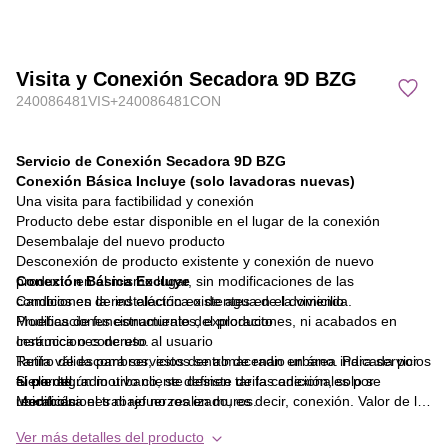
Visita y Conexión Secadora 9D BZG
240086481VIS+240086481CON
Servicio de Conexión Secadora 9D BZG
Conexión Básica Incluye (solo lavadoras nuevas)
Una visita para factibilidad y conexión
Producto debe estar disponible en el lugar de la conexión
Desembalaje del nuevo producto
Desconexión de producto existente y conexión de nuevo
producto en el mismo lugar, sin modificaciones de las
Conexión Básica Excluye
condiciones de instalación existentes en el domicilio
Cambios en la red eléctrica o de agua de la vivienda.
Pruebas de funcionamiento del producto
Modificaciones estructurales, exploraciones, ni acabados en
Instrucciones de uso al usuario
cerámica o concreto.
Tarifa válida para servicios dentro de radio urbano. Para servicios
Retiro de escombros, estos se almacenan en área indicada por
fuera del radio urbano, se definen tarifas adicionales por
el cliente.
Si por algún motivo cliente desiste de la conexión, solo se
ubicación.
Modificaciones ni refuerzos en muros.
reembolsa el trabajo no realizado, es decir, conexión. Valor de la
Materiales o elementos que no han sido incorporados en el
visita no es reembolsable.
Ver más detalles del producto
producto, en el caso de requerirse algún material adicional se