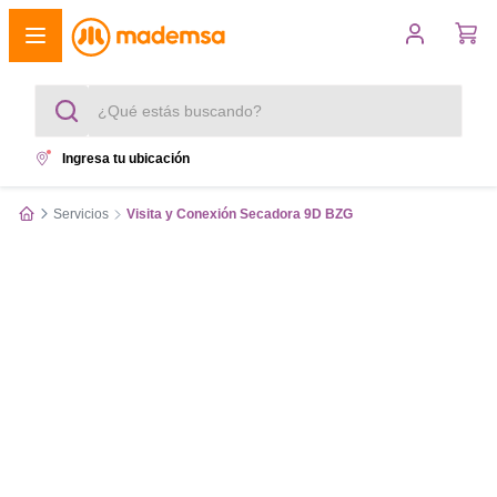
¿Qué estás buscando?
Ingresa tu ubicación
Términos más buscados
Servicios
Visita y Conexión Secadora 9D BZG
1
.
cocina 4 platos
2
.
lavadora
3
.
refrigerador
4
.
secadora
5
.
cocina 5 platos