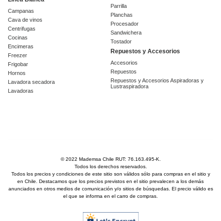
Parrilla
Campanas
Planchas
Cava de vinos
Procesador
Centrifugas
Sandwichera
Cocinas
Tostador
Encimeras
Repuestos y Accesorios
Freezer
Accesorios
Frigobar
Repuestos
Hornos
Repuestos y Accesorios Aspiradoras y
Lavadora secadora
Lustraspiradora
Lavadoras
© 2022 Mademsa Chile RUT: 76.163.495-K.
Todos los derechos reservados.
Todos los precios y condiciones de este sitio son válidos sólo para compras en el sitio y
en Chile. Destacamos que los precios previstos en el sitio prevalecen a los demás
anunciados en otros medios de comunicación y/o sitios de búsquedas. El precio válido es
el que se informa en el carro de compras.