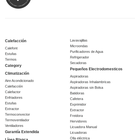
Lavavajillas
Calefacción
Microondas
Calefont
Purificadores de Agua
Estufas
Refrigerador
Termos
Secadoras
Category
Pequeños Electrodomesticos
Climatización
Aspiradoras
Aire Acondicionado
Aspiradoras Inhalambricas
Calefacción
Aspiradoras sin Bolsa
Calefactor
Batidoras
Enfriadores
Cafetera
Estufas
Exprimidor
Extractor
Extractor
Termoconvector
Freidora
Termoventilador
Hervidores
Ventiladores
Licuadora Manual
Garantía Extendida
Licuadoras
Olla eléctrica
Línea Blanca