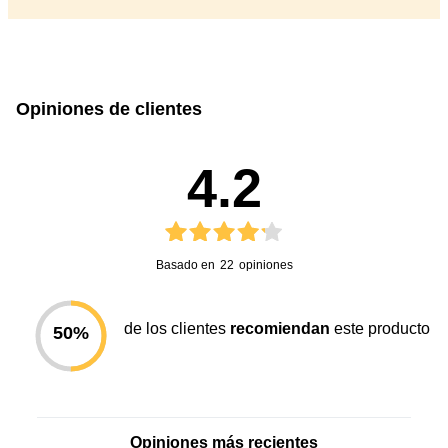
Peso producto embalado
53 Kg
(kilos)
Iluminación interna
Sí
Número de bandejas
2
Opiniones de clientes
Material de las bandejas
Plástico
4.2
Bandeja ajustable
Si
Cantidad de cajones
6
(interior)
Sistema de deshielo
Manual
Basado en
22
opiniones
Ice Maker
No
Material puertas
Metal
de los clientes
recomiendan
este producto
50
%
Consumo (Kilowatt por
21 kWh/mes
mes)
Potencia
100 W
Frecuencia (Hertz)
50
Opiniones más recientes