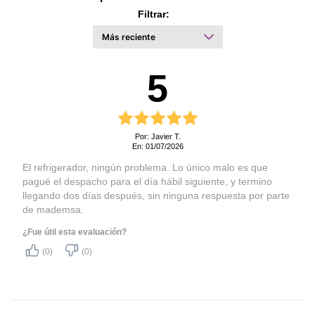
Tensión (Voltaje)
220 V
Filtrar:
Hecho en
China
Certificado de seguridad
E-022-01-173612
5
Certificado de eficiencia
E-013-01-176489
Tipo de refrigerante
R600a
10 años de garantía en el
Por: Javier T.
En: 01/07/2026
compresor
El refrigerador, ningún problema. Lo único malo es que
Congelador espacioso en
pagué el despacho para el día hábil siguiente, y termino
la tipología 50/50:
llegando dos días después, sin ninguna respuesta por parte
Te brinda el equilibrio
de mademsa.
perfecto entre espacio de
refrigeración y congelación.
¿Fue útil esta evaluación?
(0)
(0)
4 cajones en el
congelador:
Distribución óptima de todos
tus alimentos gracias a sus
dos amplios cajones para