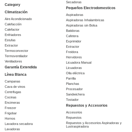
Secadoras
Category
Pequeños Electrodomesticos
Climatización
Aspiradoras
Aire Acondicionado
Aspiradoras Inhalambricas
Calefacción
Aspiradoras sin Bolsa
Calefactor
Batidoras
Enfriadores
Cafetera
Estufas
Exprimidor
Extractor
Extractor
Termoconvector
Freidora
Termoventilador
Hervidores
Ventiladores
Licuadora Manual
Garantía Extendida
Licuadoras
Olla eléctrica
Línea Blanca
Parrilla
Campanas
Planchas
Cava de vinos
Procesador
Centrifugas
Sandwichera
Cocinas
Tostador
Encimeras
Repuestos y Accesorios
Freezer
Accesorios
Frigobar
Repuestos
Hornos
Repuestos y Accesorios Aspiradoras y
Lavadora secadora
Lustraspiradora
Lavadoras