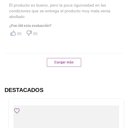
textura de tus alimentospor
El producto es bueno, pero la poca rigurosidad en las
más tiempo.
condiciones que se entrega el producto muy mala.venia
abollado .
Bottom Freezer:
Tu refrigerador cuenta con el
¿Fue útil esta evaluación?
congelador en la parte
(0)
(0)
inferior para tener mayor
comodidad al momento de
almacenar tus alimentos.
Duración del bien
13 años
Cargar más
Plazo soporte de
5 años (10 años para
repuestos
compresor)
Plazo de soporte técnico
13 años
DESTACADOS
Services
856904174