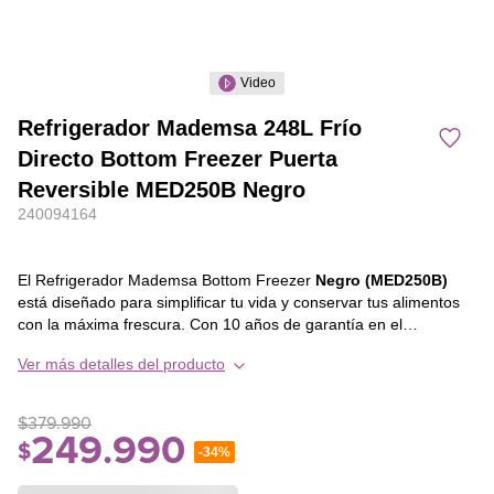
Video
Refrigerador Mademsa 248L Frío
Directo Bottom Freezer Puerta
Reversible MED250B Negro
240094164
El Refrigerador Mademsa Bottom Freezer
Negro (MED250B)
está diseñado para simplificar tu vida y conservar tus alimentos
con la máxima frescura. Con 10 años de garantía en el
compresor, tienes la tranquilidad de contar con un producto
Ver más detalles del producto
duradero y confiable. Su congelador espacioso en tipología 50/50
te brinda el equilibrio perfecto entre espacio de refrigerador y
congelador, adaptándose a todas tus necesidades.
$
379
.
990
La organización nunca fue tan fácil: el congelador incluye cuatro
249
.
990
$
-
34%
amplios cajones que permiten una distribución óptima de tus
alimentos, garantizando mayor orden y comodidad. Además, en