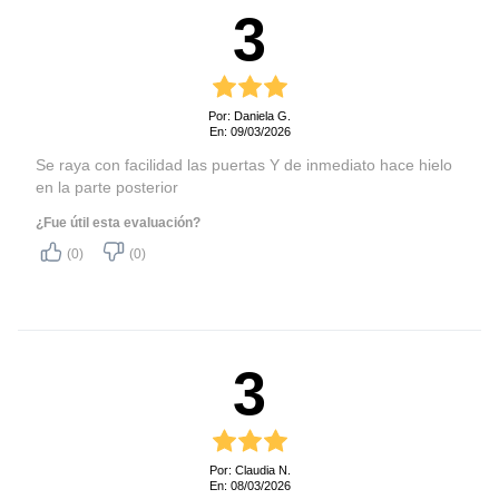
una mayor comodidad.
3
Puerta reversible:
Se adapta perfectamente a
tus espacios gracias a su
Por: Daniela G.
puerta reversible, que te
En: 09/03/2026
permite cambiar la dirección
de apertura según tu
Se raya con facilidad las puertas Y de inmediato hace hielo
conveniencia.
en la parte posterior
Features
Bandeja para huevos:
¿Fue útil esta evaluación?
Ideal para organizar tu
(0)
(0)
refrigerador, cómodo.
Capacidad para almacenar 6
huevos.
Tecnología Euro System,
3
Frío Directo:
Gracias a la humedad y
circulación natural del aire
se crea un microclima que
prolonga y conserva la
Por: Claudia N.
frescura, olor, sabor y
En: 08/03/2026