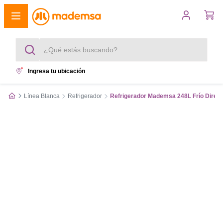
¿Qué estás buscando?
Ingresa tu ubicación
Términos más buscados
Línea Blanca
Refrigerador
Refrigerador Mademsa 248L Frío Direc
1
.
cocina 4 platos
2
.
lavadora
3
.
refrigerador
4
.
secadora
5
.
cocina 5 platos