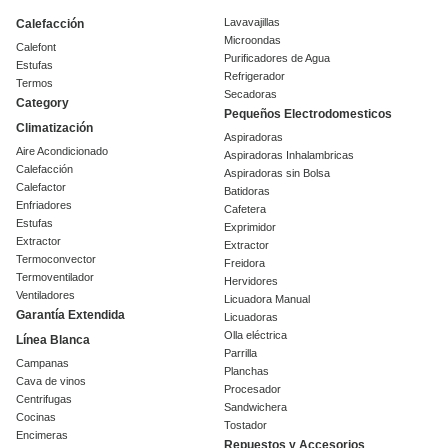
Lavavajillas
Calefacción
Microondas
Calefont
Purificadores de Agua
Estufas
Refrigerador
Termos
Secadoras
Category
Pequeños Electrodomesticos
Climatización
Aspiradoras
Aire Acondicionado
Aspiradoras Inhalambricas
Calefacción
Aspiradoras sin Bolsa
Calefactor
Batidoras
Enfriadores
Cafetera
Estufas
Exprimidor
Extractor
Extractor
Termoconvector
Freidora
Termoventilador
Hervidores
Ventiladores
Licuadora Manual
Garantía Extendida
Licuadoras
Olla eléctrica
Línea Blanca
Parrilla
Campanas
Planchas
Cava de vinos
Procesador
Centrifugas
Sandwichera
Cocinas
Tostador
Encimeras
Repuestos y Accesorios