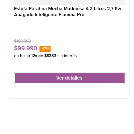
Estufa Parafina Mecha Mademsa 4,2 Litros 2,7 Kw
Apagado Inteligente Fiamma Pro
$
189
.
990
$
99
.
990
-
47%
en hasta
12
x de
$
8333
sin interés
Ver detalles