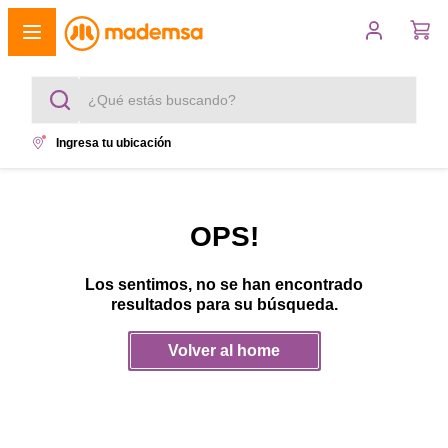
¿Qué estás buscando?
Ingresa tu ubicación
Términos más buscados
1
.
cocina 4 platos
OPS!
2
.
lavadora
Los sentimos, no se han encontrado
3
.
refrigerador
resultados para su búsqueda.
4
.
secadora
Volver al home
5
.
cocina 5 platos