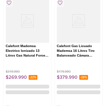
Calefont Mademsa
Calefont Gas Licuado
Electrico Ionizado 13
Mademsa 16 Litros Tiro
Litros Gas Natural Forced
Balanceado Cámara
Eco GN
Estanca Balanced 16 Eco
GL
$
349
.
990
$
479
.
990
$
269
.
990
$
379
.
990
-
22%
-
20%