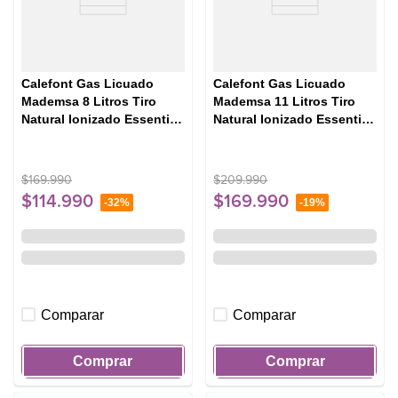
Calefont Gas Licuado
Calefont Gas Licuado
Mademsa 8 Litros Tiro
Mademsa 11 Litros Tiro
Natural Ionizado Essential
Natural Ionizado Essential
8 Eco GL Blanco
11 Eco GL Blanco
$
169
.
990
$
209
.
990
$
114
.
990
$
169
.
990
-
32%
-
19%
Comparar
Comparar
Comprar
Comprar