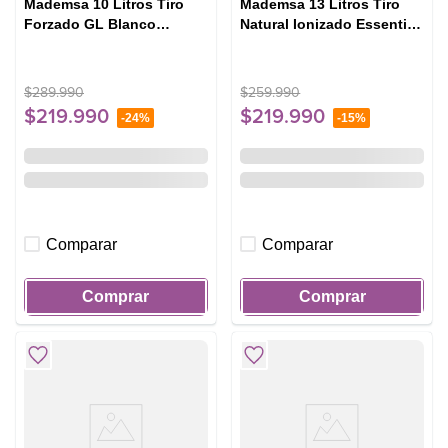
Mademsa 10 Litros Tiro
Mademsa 13 Litros Tiro
Forzado GL Blanco
Natural Ionizado Essential
(CF10EGL)
13 Eco GN Blanco
$
289
.
990
$
259
.
990
$
219
.
990
$
219
.
990
-
24%
-
15%
Comparar
Comparar
Comprar
Comprar