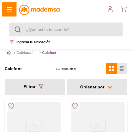
¿Qué estás buscando?
Ingresa tu ubicación
Términos más buscados
Calefacción
Calefont
1
.
cocina 4 platos
Calefont
17
productos
2
.
lavadora
Filtrar
3
.
refrigerador
4
.
secadora
5
.
cocina 5 platos