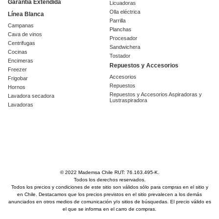
Garantía Extendida
Licuadoras
Olla eléctrica
Línea Blanca
Parrilla
Campanas
Planchas
Cava de vinos
Procesador
Centrifugas
Sandwichera
Cocinas
Tostador
Encimeras
Repuestos y Accesorios
Freezer
Accesorios
Frigobar
Repuestos
Hornos
Repuestos y Accesorios Aspiradoras y
Lavadora secadora
Lustraspiradora
Lavadoras
© 2022 Mademsa Chile RUT: 76.163.495-K.
Todos los derechos reservados.
Todos los precios y condiciones de este sitio son válidos sólo para compras en el sitio y
en Chile. Destacamos que los precios previstos en el sitio prevalecen a los demás
anunciados en otros medios de comunicación y/o sitios de búsquedas. El precio válido es
el que se informa en el carro de compras.