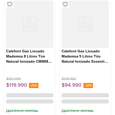
Calefont Gas Licuado
Calefont Gas Licuado
Mademsa 8 Litros Tiro
Mademsa 5 Litros Tiro
Natural Ionizado CMN08G
Natural Ionizado Essential
Gris
5 Eco GL Blanco
$
160
.
990
$
139
.
990
$
119
.
990
$
94
.
990
-
25%
-
32%
DESPACHO GRATIS
DESPACHO GRATIS
RM
RM