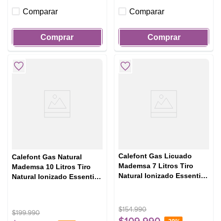
Comparar
Comparar
Comprar
Comprar
Calefont Gas Licuado
Calefont Gas Natural
Mademsa 7 Litros Tiro
Mademsa 10 Litros Tiro
Natural Ionizado Essential
Natural Ionizado Essential
7 Eco GL Blanco
10 Eco GN Blanco
$
154
.
990
$
199
.
990