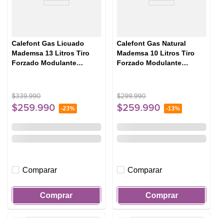
Calefont Gas Licuado
Calefont Gas Natural
Mademsa 13 Litros Tiro
Mademsa 10 Litros Tiro
Forzado Modulante
Forzado Modulante
Forced 13 Eco GL Blanco
Forced 10 Eco GN Blanco
$
339
.
990
$
299
.
990
$
259
.
990
$
259
.
990
-
23%
-
13%
Comparar
Comparar
Comprar
Comprar