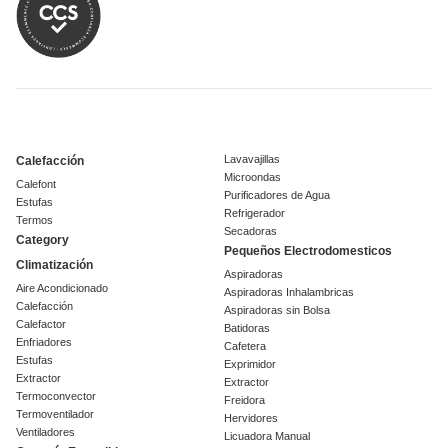
Lavavajillas
Calefacción
Microondas
Calefont
Purificadores de Agua
Estufas
Refrigerador
Termos
Secadoras
Category
Pequeños Electrodomesticos
Climatización
Aspiradoras
Aire Acondicionado
Aspiradoras Inhalambricas
Calefacción
Aspiradoras sin Bolsa
Calefactor
Batidoras
Enfriadores
Cafetera
Estufas
Exprimidor
Extractor
Extractor
Termoconvector
Freidora
Termoventilador
Hervidores
Ventiladores
Licuadora Manual