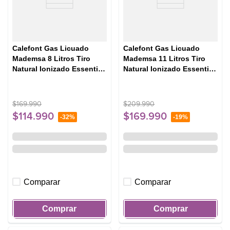
Calefont Gas Licuado
Calefont Gas Licuado
Mademsa 8 Litros Tiro
Mademsa 11 Litros Tiro
Natural Ionizado Essential
Natural Ionizado Essential
8 Eco GL Blanco
11 Eco GL Blanco
$
169
.
990
$
209
.
990
$
114
.
990
$
169
.
990
-
32%
-
19%
Comparar
Comparar
Comprar
Comprar