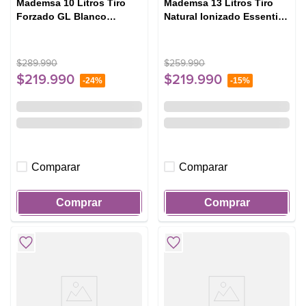
Mademsa 10 Litros Tiro
Mademsa 13 Litros Tiro
Forzado GL Blanco
Natural Ionizado Essential
(CF10EGL)
13 Eco GN Blanco
$
289
.
990
$
259
.
990
$
219
.
990
$
219
.
990
-
24%
-
15%
Comparar
Comparar
Comprar
Comprar