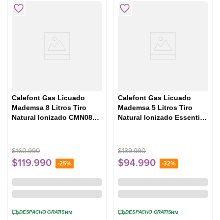
Calefont Gas Licuado
Calefont Gas Licuado
Mademsa 8 Litros Tiro
Mademsa 5 Litros Tiro
Natural Ionizado CMN08G
Natural Ionizado Essential
Gris
5 Eco GL Blanco
$
160
.
990
$
139
.
990
$
119
.
990
$
94
.
990
-
25%
-
32%
DESPACHO GRATIS
DESPACHO GRATIS
RM
RM