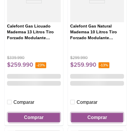
Calefont Gas Licuado
Calefont Gas Natural
Mademsa 13 Litros Tiro
Mademsa 10 Litros Tiro
Forzado Modulante
Forzado Modulante
Forced 13 Eco GL Blanco
Forced 10 Eco GN Blanco
$
339
.
990
$
299
.
990
$
259
.
990
$
259
.
990
-
23%
-
13%
Comparar
Comparar
Comprar
Comprar