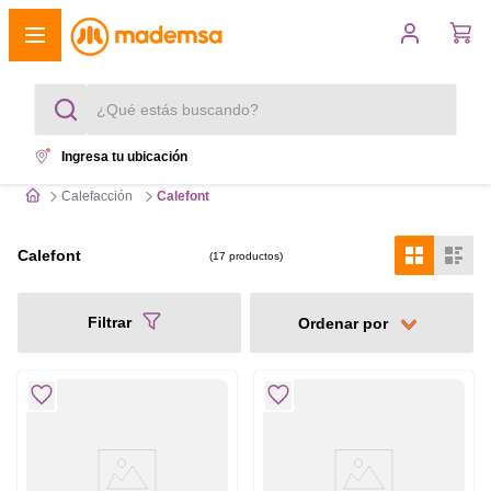
¿Qué estás buscando?
Ingresa tu ubicación
Términos más buscados
Calefacción
Calefont
1
.
cocina 4 platos
Calefont
17
productos
2
.
lavadora
Filtrar
3
.
refrigerador
4
.
secadora
5
.
cocina 5 platos