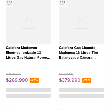
Calefont Mademsa
Calefont Gas Licuado
Electrico Ionizado 13
Mademsa 16 Litros Tiro
Litros Gas Natural Forced
Balanceado Cámara
Eco GN
Estanca Balanced 16 Eco
GL
$
349
.
990
$
479
.
990
$
269
.
990
$
379
.
990
-
22%
-
20%