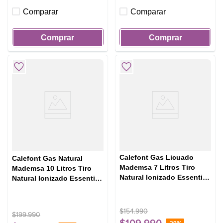
Comparar
Comparar
Comprar
Comprar
Calefont Gas Licuado
Calefont Gas Natural
Mademsa 7 Litros Tiro
Mademsa 10 Litros Tiro
Natural Ionizado Essential
Natural Ionizado Essential
7 Eco GL Blanco
10 Eco GN Blanco
$
154
.
990
$
199
.
990