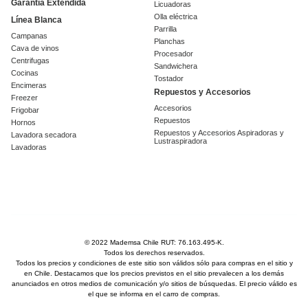
Garantía Extendida
Licuadoras
Olla eléctrica
Línea Blanca
Parrilla
Campanas
Planchas
Cava de vinos
Procesador
Centrifugas
Sandwichera
Cocinas
Tostador
Encimeras
Repuestos y Accesorios
Freezer
Accesorios
Frigobar
Repuestos
Hornos
Repuestos y Accesorios Aspiradoras y
Lavadora secadora
Lustraspiradora
Lavadoras
© 2022 Mademsa Chile RUT: 76.163.495-K.
Todos los derechos reservados.
Todos los precios y condiciones de este sitio son válidos sólo para compras en el sitio y
en Chile. Destacamos que los precios previstos en el sitio prevalecen a los demás
anunciados en otros medios de comunicación y/o sitios de búsquedas. El precio válido es
el que se informa en el carro de compras.