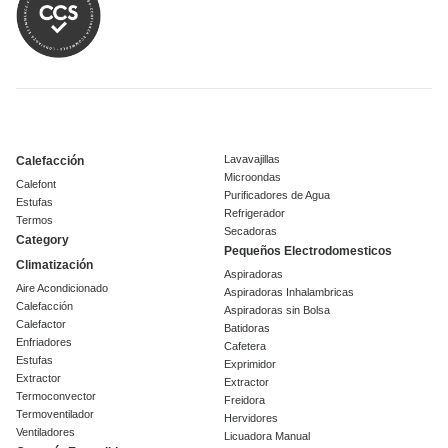
Lavavajillas
Calefacción
Microondas
Calefont
Purificadores de Agua
Estufas
Refrigerador
Termos
Secadoras
Category
Pequeños Electrodomesticos
Climatización
Aspiradoras
Aire Acondicionado
Aspiradoras Inhalambricas
Calefacción
Aspiradoras sin Bolsa
Calefactor
Batidoras
Enfriadores
Cafetera
Estufas
Exprimidor
Extractor
Extractor
Termoconvector
Freidora
Termoventilador
Hervidores
Ventiladores
Licuadora Manual