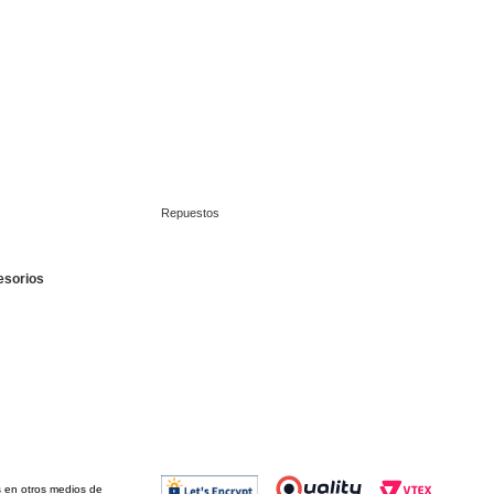
Repuestos
esorios
os en otros medios de