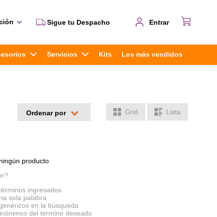
ción
Sigue tu Despacho
Entrar
cesorios
Servicios
Kits
Los más vendidos
Grid
Lista
ningún producto
er?
términos ingresados
una sola palabra
s genéricos en la búsqueda
sinónimos del término deseado