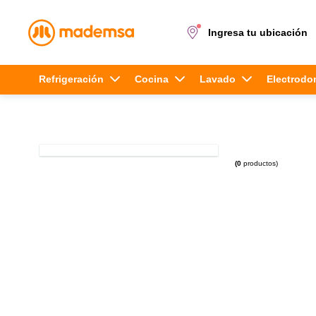
Ingresa tu ubicación
Términos más buscados
Refrigeración
Cocina
Lavado
Electrodo
1
.
cocina 4 platos
2
.
lavadora
0
productos
3
.
refrigerador
4
.
secadora
5
.
cocina 5 platos