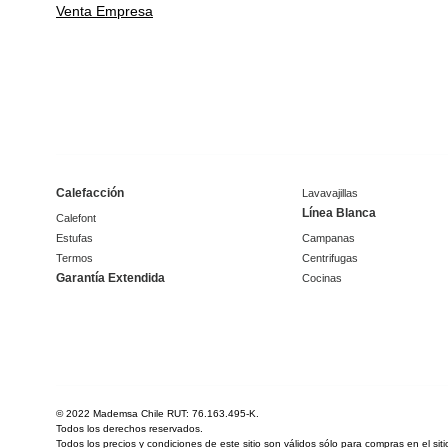
Venta Empresa
Calefacción
Lavavajillas
Línea Blanca
Calefont
Estufas
Campanas
Termos
Centrifugas
Garantía Extendida
Cocinas
© 2022 Mademsa Chile RUT: 76.163.495-K.
Todos los derechos reservados.
Todos los precios y condiciones de este sitio son válidos sólo para compras en el si