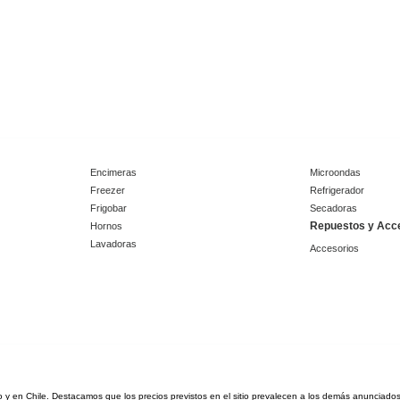
Encimeras
Microondas
Freezer
Refrigerador
Frigobar
Secadoras
Repuestos y Acc
Hornos
Lavadoras
Accesorios
tio y en Chile. Destacamos que los precios previstos en el sitio prevalecen a los demás anunciad