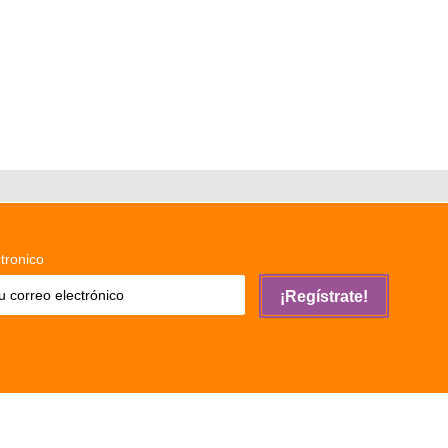
tronico
¡Regístrate!