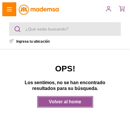
¿Qué estás buscando?
Ingresa tu ubicación
Términos más buscados
1
.
cocina 4 platos
OPS!
2
.
lavadora
Los sentimos, no se han encontrado
3
.
refrigerador
resultados para su búsqueda.
4
.
secadora
Volver al home
5
.
cocina 5 platos