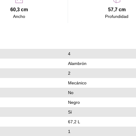
60,3 cm
57,7 cm
Ancho
Profundidad
4
Alambrón
2
Mecánico
No
Negro
Sí
67,2 L
1