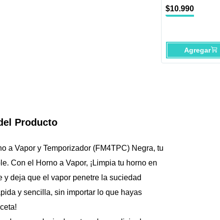
1Resultados obteni
$
10
.
990
Horno a Vapor. Con
Agregar
del Producto
o a Vapor y Temporizador (FM4TPC) Negra, tu 
le. Con el Horno a Vapor, ¡Limpia tu horno en 
 y deja que el vapor penetre la suciedad 
pida y sencilla, sin importar lo que hayas 
ceta!