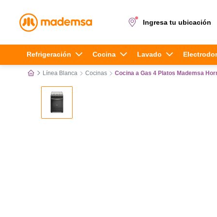
Ingresa tu ubicación
Términos más buscados
Refrigeración
Cocina
Lavado
Electrodo
Línea Blanca
Cocinas
Cocina a Gas 4 Platos Mademsa Hor
1
.
cocina 4 platos
2
.
lavadora
3
.
refrigerador
4
.
secadora
5
.
cocina 5 platos