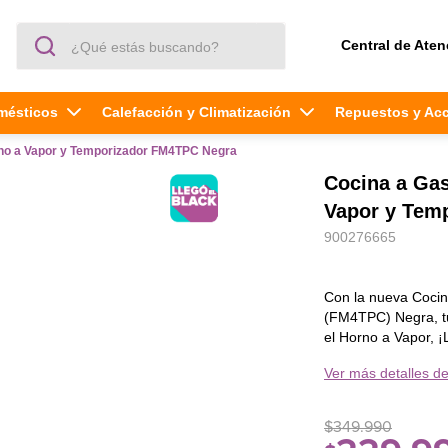
¿Qué estás buscando?
Central de Aten
mésticos
Calefacción y Climatización
Repuestos y Ac
no a Vapor y Temporizador FM4TPC Negra
Cocina a Ga
Vapor y Tem
900276665
Con la nueva Coci
(FM4TPC) Negra, tu
el Horno a Vapor, 
en la base y deja q
Ver más detalles de
la limpieza se vuelv
horno siempre listo
El Vapor Regenerati
$
349
.
990
desperdicio de alim