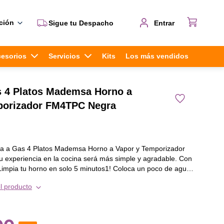
ción
Sigue tu Despacho
Entrar
cesorios
Servicios
Kits
Los más vendidos
s 4 Platos Mademsa Horno a
porizador FM4TPC Negra
na a Gas 4 Platos Mademsa Horno a Vapor y Temporizador
 experiencia en la cocina será más simple y agradable. Con
¡Limpia tu horno en solo 5 minutos1! Coloca un poco de agua
ue el vapor penetre la suciedad pegada en las paredes. Así,
l producto
e rápida y sencilla, sin importar lo que hayas cocinado. ¡Tu
 para la próxima receta!
vo es ideal para aprovechar las sobras y reducir el gasto y
entos. Nuestra tecnología con vapor te permite recalentar de