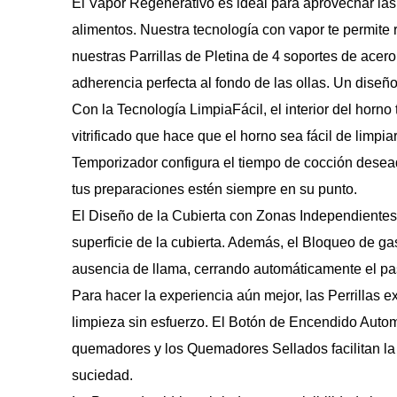
El Vapor Regenerativo es ideal para aprovechar las 
alimentos. Nuestra tecnología con vapor te permite r
nuestras Parrillas de Pletina de 4 soportes de ace
adherencia perfecta al fondo de las ollas. Un diseñ
Con la Tecnología LimpiaFácil, el interior del horno
vitrificado que hace que el horno sea fácil de limpia
Temporizador configura el tiempo de cocción desead
tus preparaciones estén siempre en su punto.
El Diseño de la Cubierta con Zonas Independientes e
superficie de la cubierta. Además, el Bloqueo de gas 
ausencia de llama, cerrando automáticamente el pa
Para hacer la experiencia aún mejor, las Perrillas 
limpieza sin esfuerzo. El Botón de Encendido Automát
quemadores y los Quemadores Sellados facilitan la 
suciedad.