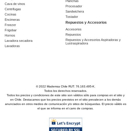
Planchas
Cava de vinos
Procesador
Centrifugas
Sandwichera
Cocinas
Tostador
Encimeras
Repuestos y Accesorios
Freezer
Accesorios
Frigobar
Repuestos
Hornos
Repuestos y Accesorios Aspiradoras y
Lavadora secadora
Lustraspiradora
Lavadoras
© 2022 Mademsa Chile RUT: 76.163.495-K.
Todos los derechos reservados.
Todos los precios y condiciones de este sitio son válidos sólo para compras en el sitio y
en Chile. Destacamos que los precios previstos en el sitio prevalecen a los demás
anunciados en otros medios de comunicación y/o sitios de búsquedas. El precio válido es
el que se informa en el carro de compras.