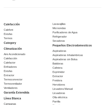
Lavavajillas
Calefacción
Microondas
Calefont
Purificadores de Agua
Estufas
Refrigerador
Termos
Secadoras
Category
Pequeños Electrodomesticos
Climatización
Aspiradoras
Aire Acondicionado
Aspiradoras Inhalambricas
Calefacción
Aspiradoras sin Bolsa
Calefactor
Batidoras
Enfriadores
Cafetera
Estufas
Exprimidor
Extractor
Extractor
Termoconvector
Freidora
Termoventilador
Hervidores
Ventiladores
Licuadora Manual
Garantía Extendida
Licuadoras
Olla eléctrica
Línea Blanca
Parrilla
Campanas