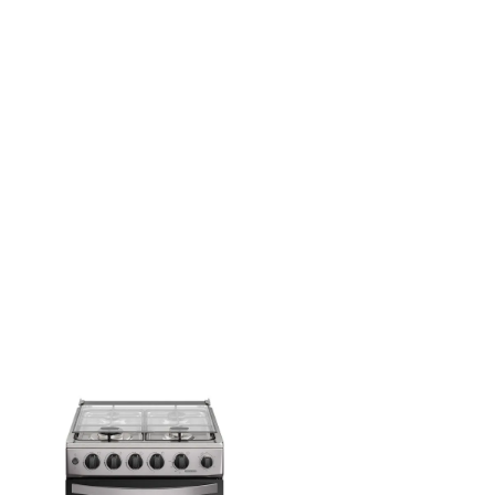
dos en pruebas internas, con el modelo FE5IB con función
sulte el manual del producto.