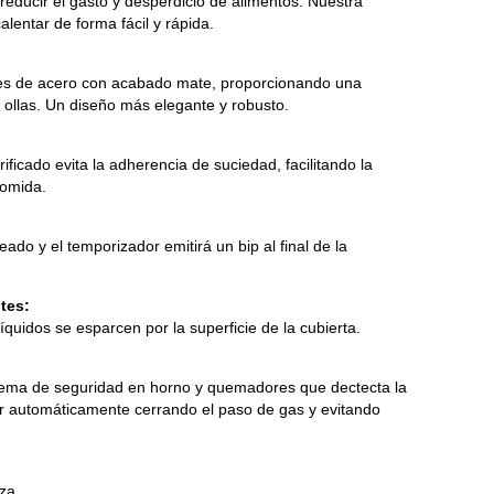
reducir el gasto y desperdicio de alimentos. Nuestra
alentar de forma fácil y rápida.
rtes de acero con acabado mate, proporcionando una
 ollas. Un diseño más elegante y robusto.
rificado evita la adherencia de suciedad, facilitando la
comida.
ado y el temporizador emitirá un bip al final de la
tes:
quidos se esparcen por la superficie de la cubierta.
istema de seguridad en horno y quemadores que dectecta la
or automáticamente cerrando el paso de gas y evitando
eza.