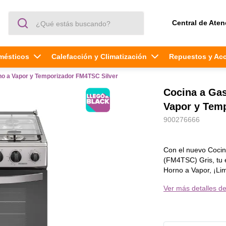
¿Qué estás buscando?
Central de Aten
mésticos
Calefacción y Climatización
Repuestos y Ac
o a Vapor y Temporizador FM4TSC Silver
Cocina a Ga
Vapor y Tem
900276666
Con el nuevo Coci
(FM4TSC) Gris, tu 
Horno a Vapor, ¡Li
la base y deja que 
Ver más detalles de
limpieza se vuelve 
horno siempre listo
El Vapor Regenerati
desperdicio de alim