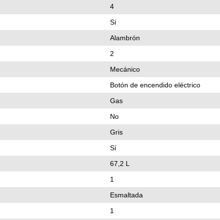
4
Sí
Alambrón
2
Mecánico
Botón de encendido eléctrico
Gas
No
Gris
Sí
67,2 L
1
Esmaltada
1