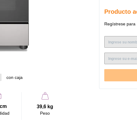
forma fácil y rápid
acero con acabado 
Producto a
ollas. Un diseño má
Con la Tecnología Li
Regístrese para 
especial de esmalte 
evitando la adheren
cocción deseado y r
estén siempre en s
El Diseño de la Cub
esparcen por la sup
toda la familia al 
paso de gas.
Para hacer la exper
con caja
removidas para una
facilita y brinda s
facilitan la limpiez
La Puerta de vidrio 
 cm
39,6 kg
Vidrio Templado co
espacio. Con la Luz
didad
Peso
cocción. Y para una
permitirá mantener 