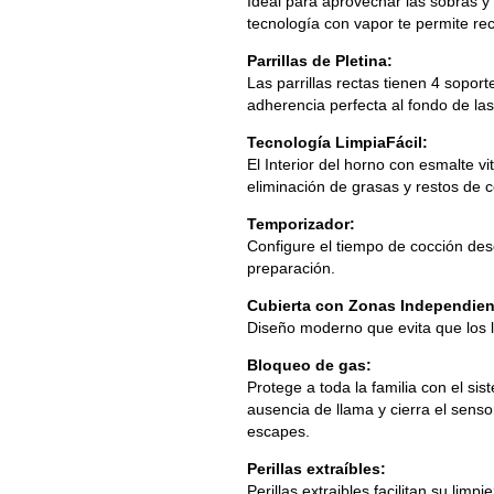
Ideal para aprovechar las sobras y 
tecnología con vapor te permite rec
Parrillas de Pletina:
Las parrillas rectas tienen 4 sopo
adherencia perfecta al fondo de las
Tecnología LimpiaFácil:
El Interior del horno con esmalte vit
eliminación de grasas y restos de 
Temporizador:
Configure el tiempo de cocción dese
preparación.
Cubierta con Zonas Independien
Diseño moderno que evita que los lí
Bloqueo de gas:
Protege a toda la familia con el s
ausencia de llama y cierra el sens
escapes.
Perillas extraíbles:
Perillas extraibles facilitan su limpi