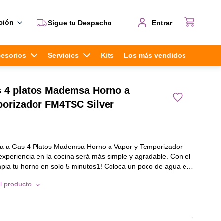
ción
Sigue tu Despacho
Entrar
cesorios
Servicios
Kits
Los más vendidos
s 4 platos Mademsa Horno a
porizador FM4TSC Silver
na a Gas 4 Platos Mademsa Horno a Vapor y Temporizador
experiencia en la cocina será más simple y agradable. Con el
mpia tu horno en solo 5 minutos1! Coloca un poco de agua en
el vapor penetre la suciedad pegada en las paredes. Así, la
l producto
rápida y sencilla, sin importar lo que hayas cocinado. ¡Tu
 para la próxima receta!
vo es ideal para aprovechar las sobras y reducir el gasto y
entos. Nuestra tecnología con vapor te permite recalentar de