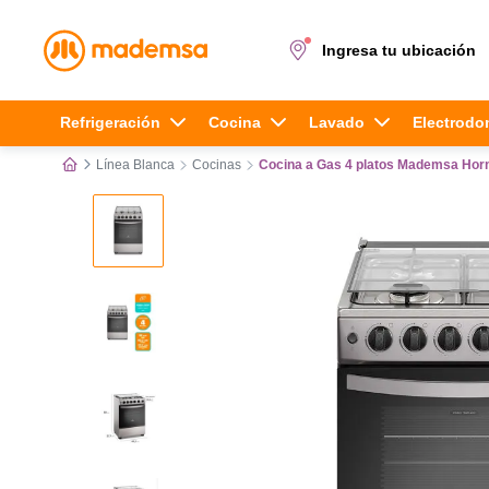
Ingresa tu ubicación
Términos más buscados
Refrigeración
Cocina
Lavado
Electrodo
Línea Blanca
Cocinas
Cocina a Gas 4 platos Mademsa Horn
1
.
cocina 4 platos
2
.
lavadora
3
.
refrigerador
4
.
secadora
5
.
cocina 5 platos