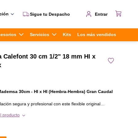
ción
Sigue tu Despacho
Entrar
cesorios
Servicios
Kits
Los más vendidos
a Calefont 30 cm 1/2" 18 mm HI x
x
 Mademsa 30cm - HI x HI (Hembra-Hembra) Gran Caudal
ación segura y profesional con este flexible original
istencia. Diseñado para soportar hasta 90°C, es ideal tanto
l producto
agua fría como para la salida de agua caliente en calefones y
 un rendimiento confiable y duradero.
 flexible?