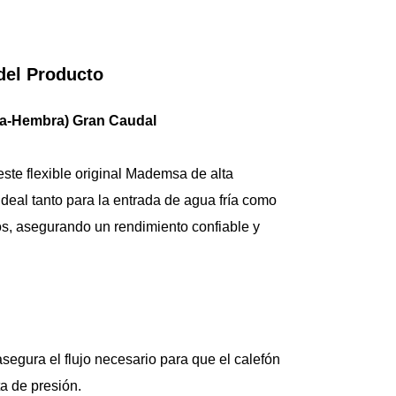
- Temperatura Máxim
- Compatibilidad: 
1/2".
del Producto
bra-Hembra) Gran Caudal
ste flexible original Mademsa de alta 
deal tanto para la entrada de agua fría como 
os, asegurando un rendimiento confiable y 
egura el flujo necesario para que el calefón 
a de presión.