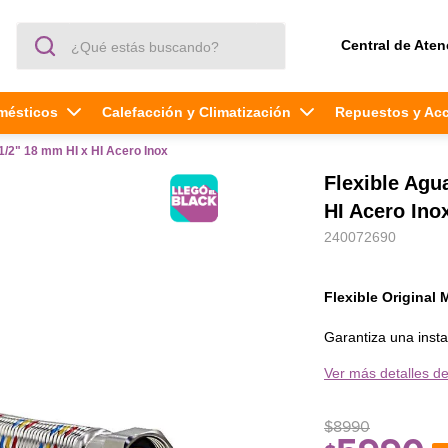
¿Qué estás buscando?
Central de Aten
mésticos
Calefacción y Climatización
Repuestos y Ac
1/2" 18 mm HI x HI Acero Inox
Flexible Agu
HI Acero Ino
240072690
Flexible Original
Garantiza una instal
Mademsa de alta res
Ver más detalles de
para la entrada de 
termos, asegurando
$
8990
¿Por qué elegir este