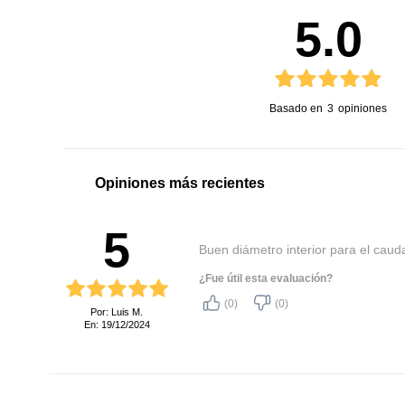
5.0
Basado en
3
opiniones
Opiniones más recientes
5
Buen diámetro interior para el caud
¿Fue útil esta evaluación?
(0)
(0)
Por: Luis M.
En: 19/12/2024