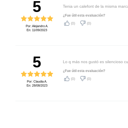
5
Tenia un calefont de la misma marc
¿Fue útil esta evaluación?
(0)
(0)
Por: Alejandro A.
En: 11/09/2023
5
Lo q más nos gustó es silencioso c
¿Fue útil esta evaluación?
(0)
(0)
Por: Claudia A.
En: 28/08/2023