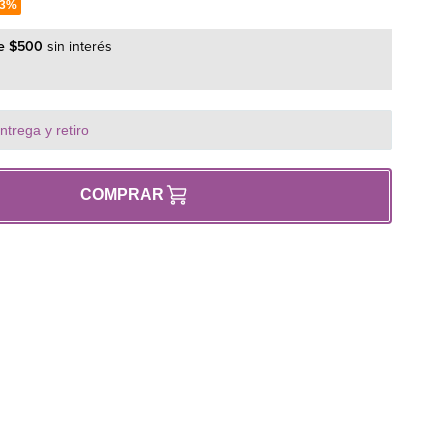
33%
m): Su diámetro interno amplio asegura el flujo necesario
e
$
500
sin interés
n encienda correctamente, evitando apagados por falta de
 HI-HI: Tuercas giratorias de 1/2" en ambos extremos (Hilo
 más utilizada para conectar la llave de paso al equipo.
ia: Fabricado con caucho EPDM de ingeniería y malla de
trega y retiro
oporta altas temperaturas y resiste la corrosión del ambiente.
COMPRAR
stacadas:
 x 1/2" HI (Hembra en ambos lados).
(D18 - Gran Caudal).
nte: Núcleo de caucho EPDM apto para agua potable y exterior
noxidable.
rcas de acero inoxidable que no se oxidan con la humedad.
écnicas: