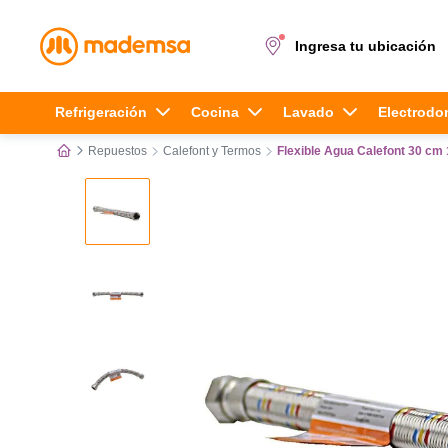
Ingresa tu ubicación
Términos más buscados
Refrigeración
Cocina
Lavado
Electrodo
Repuestos
Calefont y Termos
Flexible Agua Calefont 30 cm 
1
.
cocina 4 platos
2
.
lavadora
3
.
refrigerador
4
.
secadora
5
.
cocina 5 platos