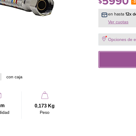
5990
$
-
- Gran Caudal (18m
en hasta
12
x d
para que el calefó
presión.
Ver cuotas
- Conexión Estándar
Interior), la medida
- Máxima Resistenc
Opciones de en
acero inoxidable, s
Características De
- Conexión: 1/2" HI
con caja
- Largo: 30 cm.
- Diámetro: 18 mm 
- Material Resiste
trenzado en acero i
cm
0,173 Kg
- Durabilidad: Tue
didad
Peso
Especificaciones T