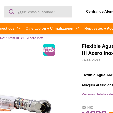
¿Qué estás buscando?
Central de Aten
mésticos
Calefacción y Climatización
Repuestos y Ac
 1/2" 18mm HE x HI Acero Inox
Flexible Agu
HI Acero Ino
240072689
Flexible Agua Ace
Asegura el funciona
flexible de alta g
Ver más detalles de
un flujo de agua su
encienda sin probl
$
8990
¿Por qué elegir este