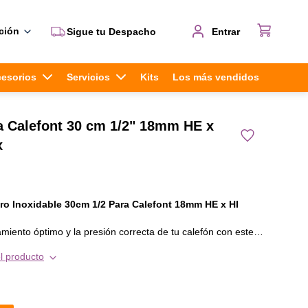
ción
Sigue tu Despacho
Entrar
cesorios
Servicios
Kits
Los más vendidos
a Calefont 30 cm 1/2" 18mm HE x
x
ro Inoxidable 30cm 1/2 Para Calefont 18mm HE x HI
miento óptimo y la presión correcta de tu calefón con este
ama. Diseñado con un diámetro amplio de 18mm (D18), permite
l producto
perior a los flexibles estándar, garantizando que tu equipo
emas de caudal.
 flexible?