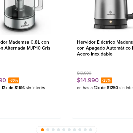
idor Mademsa 0,8L con
Hervidor Eléctrico Madem
ón Alternada MJP10 Gris
con Apagado Automático
Acero Inoxidable
$
19
.
990
90
$
14
.
990
-
30%
-
25%
a
12
x de
$
1166
sin interés
en hasta
12
x de
$
1250
sin int