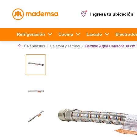
Ingresa tu ubicación
Términos más buscados
Refrigeración
Cocina
Lavado
Electrodo
Repuestos
Calefont y Termos
Flexible Agua Calefont 30 cm
1
.
cocina 4 platos
2
.
lavadora
3
.
refrigerador
4
.
secadora
5
.
cocina 5 platos