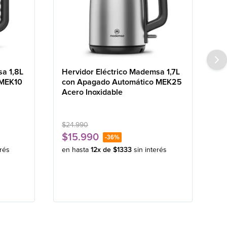
sa 1,8L
Hervidor Eléctrico Mademsa 1,7L
 MEK10
con Apagado Automático MEK25
Acero Inoxidable
$
24
.
990
$
15
.
990
-
36%
erés
en hasta
12
x de
$
1333
sin interés