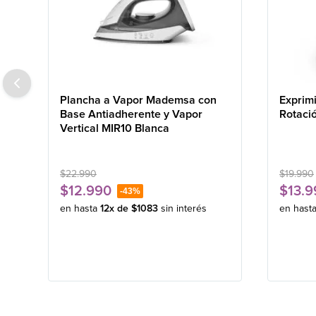
Plancha a Vapor Mademsa con
Exprim
Base Antiadherente y Vapor
Rotaci
Vertical MIR10 Blanca
$
22
.
990
$
19
.
990
$
12
.
990
$
13
.
9
-
43%
en hasta
12
x de
$
1083
sin interés
en hast