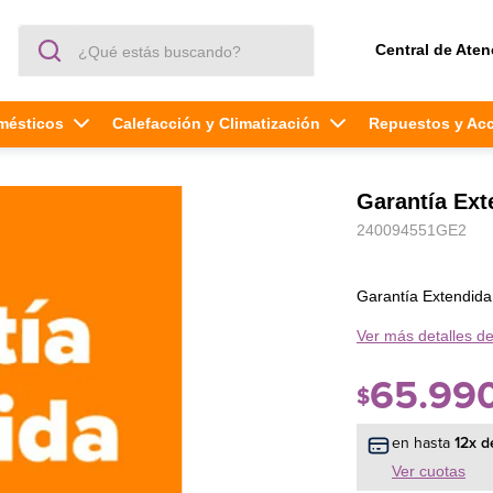
¿Qué estás buscando?
Central de Aten
mésticos
Calefacción y Climatización
Repuestos y Ac
Garantía Ex
240094551GE2
Garantía Extendid
Ver más detalles de
65
.
99
$
en hasta
12
x d
Ver cuotas