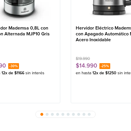
idor Mademsa 0,8L con
Hervidor Eléctrico Madem
ón Alternada MJP10 Gris
con Apagado Automático
Acero Inoxidable
$
19
.
990
90
$
14
.
990
-
30%
-
25%
a
12
x de
$
1166
sin interés
en hasta
12
x de
$
1250
sin int