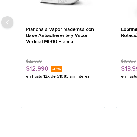
Plancha a Vapor Mademsa con
Exprim
Base Antiadherente y Vapor
Rotaci
Vertical MIR10 Blanca
$
22
.
990
$
19
.
990
$
12
.
990
$
13
.
9
-
43%
en hasta
12
x de
$
1083
sin interés
en hast