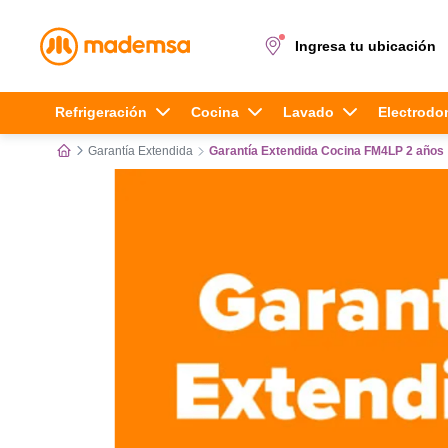
Ingresa tu ubicación
Términos más buscados
Refrigeración
Cocina
Lavado
Electrodo
Garantía Extendida
Garantía Extendida Cocina FM4LP 2 años
1
.
cocina 4 platos
2
.
lavadora
3
.
refrigerador
4
.
secadora
5
.
cocina 5 platos