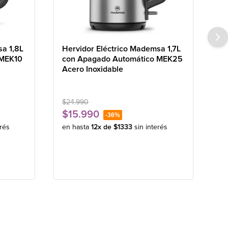
sa 1,8L
Hervidor Eléctrico Mademsa 1,7L
 MEK10
con Apagado Automático MEK25
Acero Inoxidable
$
24
.
990
$
15
.
990
-
36%
erés
en hasta
12
x de
$
1333
sin interés