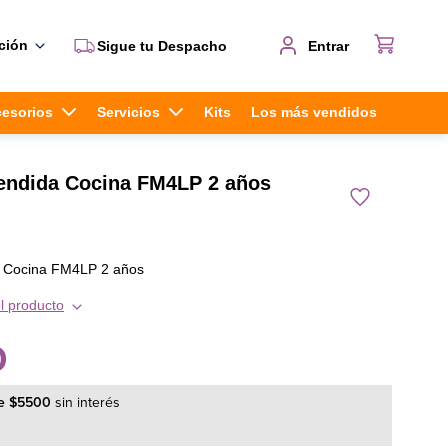
ción
Sigue tu Despacho
Entrar
cesorios
Servicios
Kits
Los más vendidos
tendida Cocina FM4LP 2 años
a Cocina FM4LP 2 años
l producto
0
e
$
5500
sin interés