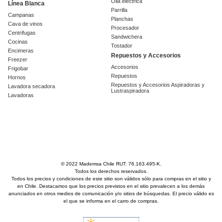
Olla eléctrica
Línea Blanca
Parrilla
Campanas
Planchas
Cava de vinos
Procesador
Centrifugas
Sandwichera
Cocinas
Tostador
Encimeras
Repuestos y Accesorios
Freezer
Accesorios
Frigobar
Repuestos
Hornos
Repuestos y Accesorios Aspiradoras y
Lavadora secadora
Lustraspiradora
Lavadoras
© 2022 Mademsa Chile RUT: 76.163.495-K.
Todos los derechos reservados.
Todos los precios y condiciones de este sitio son válidos sólo para compras en el sitio y
en Chile. Destacamos que los precios previstos en el sitio prevalecen a los demás
anunciados en otros medios de comunicación y/o sitios de búsquedas. El precio válido es
el que se informa en el carro de compras.