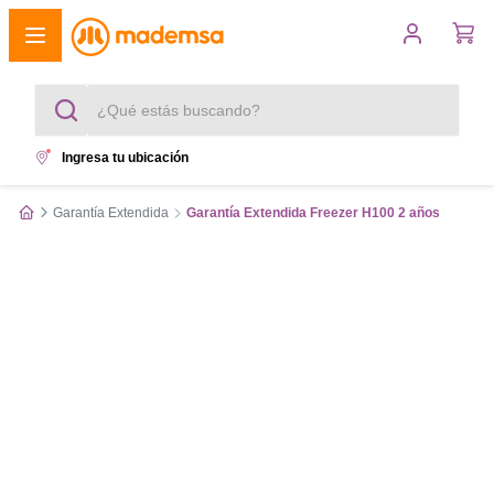
¿Qué estás buscando?
Ingresa tu ubicación
Términos más buscados
Garantía Extendida
Garantía Extendida Freezer H100 2 años
1
.
cocina 4 platos
2
.
lavadora
3
.
refrigerador
4
.
secadora
5
.
cocina 5 platos