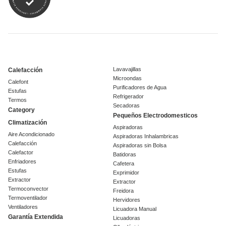
Lavavajillas
Calefacción
Microondas
Calefont
Purificadores de Agua
Estufas
Refrigerador
Termos
Secadoras
Category
Pequeños Electrodomesticos
Climatización
Aspiradoras
Aire Acondicionado
Aspiradoras Inhalambricas
Calefacción
Aspiradoras sin Bolsa
Calefactor
Batidoras
Enfriadores
Cafetera
Estufas
Exprimidor
Extractor
Extractor
Termoconvector
Freidora
Termoventilador
Hervidores
Ventiladores
Licuadora Manual
Garantía Extendida
Licuadoras