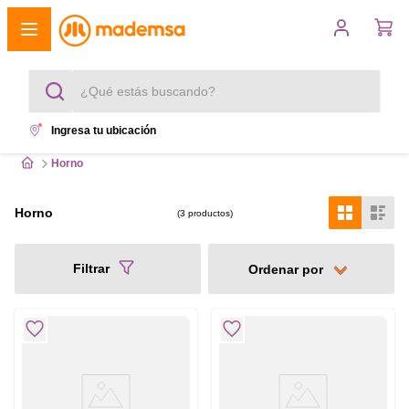
¿Qué estás buscando?
Ingresa tu ubicación
Términos más buscados
Horno
1
.
cocina 4 platos
Horno
3
productos
2
.
lavadora
Filtrar
3
.
refrigerador
4
.
secadora
5
.
cocina 5 platos