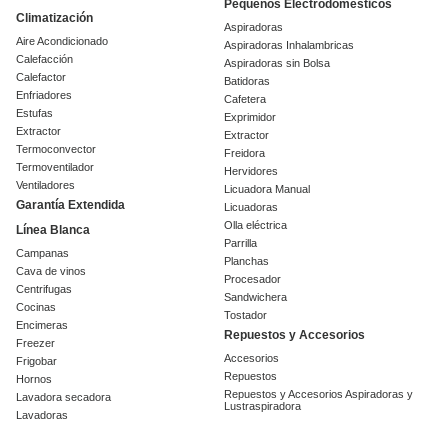
Pequeños Electrodomesticos
Climatización
Aspiradoras
Aire Acondicionado
Aspiradoras Inhalambricas
Calefacción
Aspiradoras sin Bolsa
Calefactor
Batidoras
Enfriadores
Cafetera
Estufas
Exprimidor
Extractor
Extractor
Termoconvector
Freidora
Termoventilador
Hervidores
Ventiladores
Licuadora Manual
Garantía Extendida
Licuadoras
Olla eléctrica
Línea Blanca
Parrilla
Campanas
Planchas
Cava de vinos
Procesador
Centrifugas
Sandwichera
Cocinas
Tostador
Encimeras
Repuestos y Accesorios
Freezer
Accesorios
Frigobar
Repuestos
Hornos
Repuestos y Accesorios Aspiradoras y
Lavadora secadora
Lustraspiradora
Lavadoras