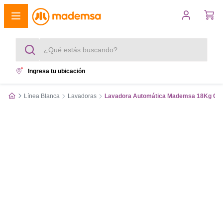
¿Qué estás buscando?
Ingresa tu ubicación
Términos más buscados
Línea Blanca
Lavadoras
Lavadora Automática Mademsa 18Kg Ca
1
.
cocina 4 platos
2
.
lavadora
3
.
refrigerador
4
.
secadora
5
.
cocina 5 platos