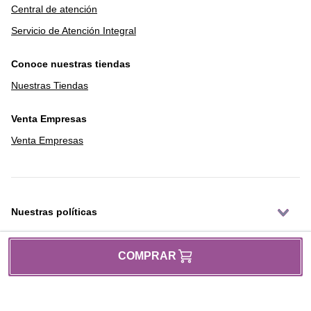
Central de atención
Lavado diferido
Si
Servicio de Atención Integral
Centrifugado
Si
Conoce nuestras tiendas
Tiempo lavado rapido
17 min
Nuestras Tiendas
Función antiarrugas
No
Programa de prelavado
No
Venta Empresas
Conectividad
No
Venta Empresas
Nuestras políticas
COMPRAR
Institucional