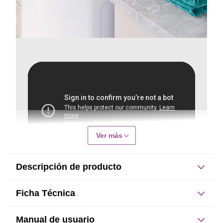
Ver más
Descripción de producto
Descripción de producto
Ficha Técnica
Disfruta de un cuidado superior y sin esfuerzo para una 
Manual de usuario
Dimensiones del producto: