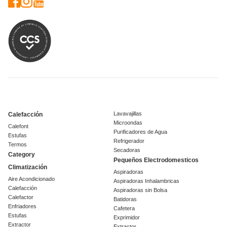
Lavavajillas
Calefacción
Microondas
Calefont
Purificadores de Agua
Estufas
Refrigerador
Termos
Secadoras
Category
Pequeños Electrodomesticos
Climatización
Aspiradoras
Aire Acondicionado
Aspiradoras Inhalambricas
Calefacción
Aspiradoras sin Bolsa
Calefactor
Batidoras
Enfriadores
Cafetera
Estufas
Exprimidor
Extractor
Extractor