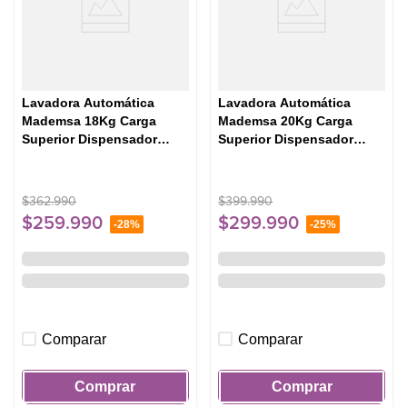
Lavadora Automática
Lavadora Automática
Mademsa 18Kg Carga
Mademsa 20Kg Carga
Superior Dispensador
Superior Dispensador
Disolución Máxima 18 SZG
Easy&Clean MDWMT20O
Gris
Ónix
$
362
.
990
$
399
.
990
$
259
.
990
$
299
.
990
-
28%
-
25%
Comparar
Comparar
Comprar
Comprar