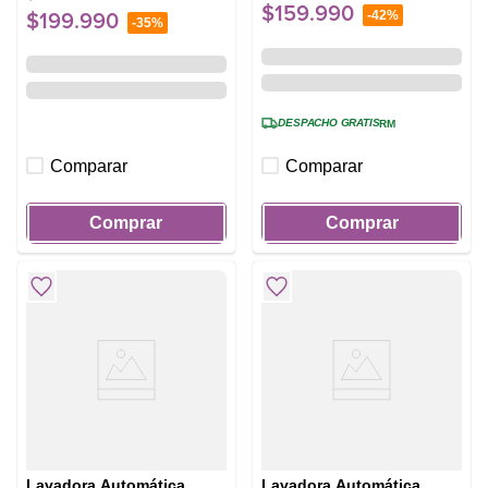
$
159
.
990
-
42%
$
199
.
990
-
35%
DESPACHO GRATIS
RM
Comparar
Comparar
Comprar
Comprar
Lavadora Automática
Lavadora Automática