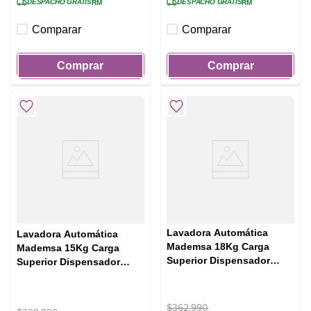
DESPACHO GRATIS
DESPACHO GRATIS
RM
RM
Comparar
Comparar
Comprar
Comprar
Lavadora Automática
Lavadora Automática
Mademsa 18Kg Carga
Mademsa 15Kg Carga
Superior Dispensador
Superior Dispensador
Disolución Máxima 18
Easy&Clean MDWMT15W
BZG Blanca
Blanca
$
362
.
990