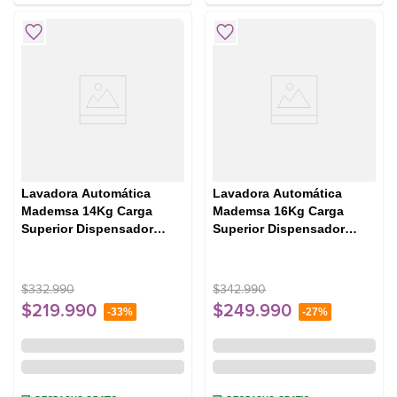
Lavadora Automática
Lavadora Automática
Mademsa 14Kg Carga
Mademsa 16Kg Carga
Superior Dispensador
Superior Dispensador
Easy&Clean MDWMT14W
Easy&Clean MDWMT16S
Blanca
Silver
$
332
.
990
$
342
.
990
$
219
.
990
$
249
.
990
-
33%
-
27%