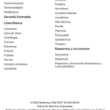
Termoconvector
Freidora
Termoventilador
Hervidores
Ventiladores
Licuadora Manual
Garantía Extendida
Licuadoras
Olla eléctrica
Línea Blanca
Parrilla
Campanas
Planchas
Cava de vinos
Procesador
Centrifugas
Sandwichera
Cocinas
Tostador
Encimeras
Repuestos y Accesorios
Freezer
Accesorios
Frigobar
Repuestos
Hornos
Repuestos y Accesorios Aspiradoras y
Lavadora secadora
Lustraspiradora
Lavadoras
© 2022 Mademsa Chile RUT: 76.163.495-K.
Todos los derechos reservados.
Todos los precios y condiciones de este sitio son válidos sólo para compras en el sitio y