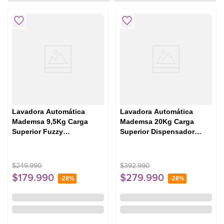
Lavadora Automática
Lavadora Automática
Mademsa 9,5Kg Carga
Mademsa 20Kg Carga
Superior Fuzzy
Superior Dispensador
Automático 9,5 BZG
Easy&Clean MDWMT20S
Blanca
Silver
$
249
.
990
$
392
.
990
$
179
.
990
$
279
.
990
-
28%
-
28%