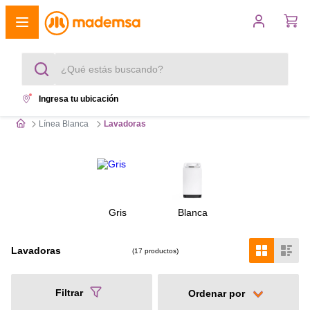
¿Qué estás buscando?
Ingresa tu ubicación
Términos más buscados
Línea Blanca
Lavadoras
1
.
cocina 4 platos
2
.
lavadora
3
.
refrigerador
Gris
Blanca
4
.
secadora
Lavadoras
17
productos
5
.
cocina 5 platos
Filtrar