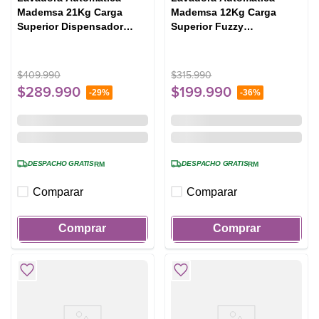
Mademsa 21Kg Carga
Mademsa 12Kg Carga
Superior Dispensador
Superior Fuzzy
Easy&Clean MDWMT21O
Automático 12 BZG
Ónix
Blanca
$
409
.
990
$
315
.
990
$
289
.
990
$
199
.
990
-
29%
-
36%
DESPACHO GRATIS
DESPACHO GRATIS
RM
RM
Comparar
Comparar
Comprar
Comprar