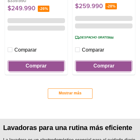
$
339
.
990
$
259
.
990
-
28%
$
249
.
990
-
26%
DESPACHO GRATIS
RM
Comparar
Comparar
Comprar
Comprar
Mostrar más
Lavadoras para una rutina más eficiente
La lavadora es un electrodoméstico esencial para el cuidado diario