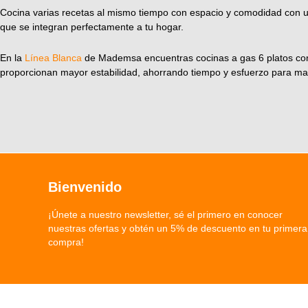
Cocina varias recetas al mismo tiempo con espacio y comodidad con u
que se integran perfectamente a tu hogar.
En la
Línea Blanca
de Mademsa encuentras cocinas a gas 6 platos c
proporcionan mayor estabilidad, ahorrando tiempo y esfuerzo para ma
Bienvenido
¡Únete a nuestro newsletter, sé el primero en conocer
nuestras ofertas y obtén un 5% de descuento en tu primera
compra!