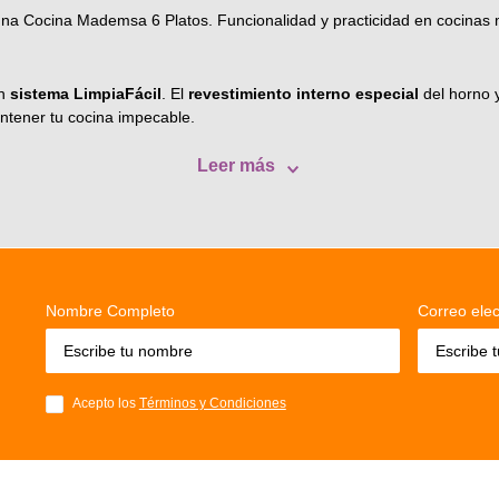
na Cocina Mademsa 6 Platos. Funcionalidad y practicidad en cocinas m
on
sistema LimpiaFácil
. El
revestimiento interno especial
del horno 
ntener tu cocina impecable.
Leer más
Nombre Completo
Correo elec
Acepto los
Términos y Condiciones