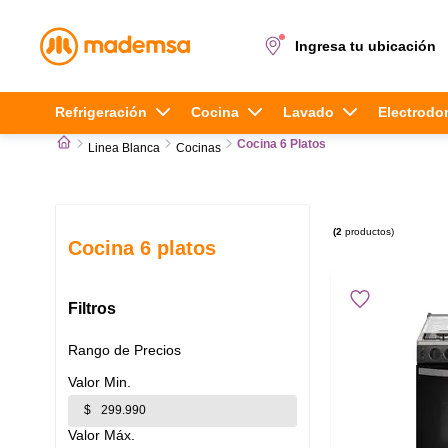
Ingresa tu ubicación
Términos más buscados
Refrigeración
Cocina
Lavado
Electrodo
Cocina 6 Platos
Linea Blanca
Cocinas
1
.
cocina 4 platos
2
.
lavadora
2
productos
3
.
Cocina 6 platos
refrigerador
4
.
secadora
Filtros
5
.
cocina 5 platos
Rango de Precios
$