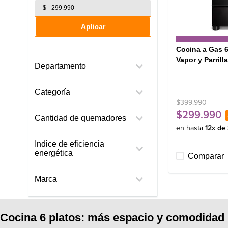
$
Aplicar
Cocina a Gas 
Vapor y Parril
Departamento
Cocina
Categoría
Línea Blanca
$
399
.
990
Cocinas
$
299
.
990
Cantidad de quemadores
en hasta
12
x de
6
Indice de eficiencia
energética
Comparar
A
Marca
Mademsa
Cocina 6 platos: más espacio y comodidad 