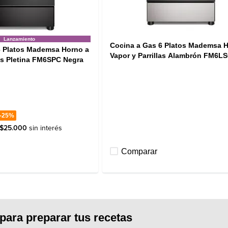
Lanzamiento
Cocina a Gas 6 Platos Mademsa H
6 Platos Mademsa Horno a
Vapor y Parrillas Alambrón FM6LS
las Pletina FM6SPC Negra
-
25%
$
25
.
000
sin interés
Comparar
para preparar tus recetas