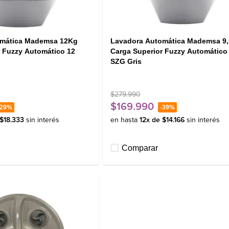
omática Mademsa 12Kg
Lavadora Automática Mademsa 9
r Fuzzy Automático 12
Carga Superior Fuzzy Automático 
SZG Gris
$
279
.
990
$
169
.
990
29%
-
39%
$
18
.
333
sin interés
en hasta
12
x de
$
14
.
166
sin interés
Comparar