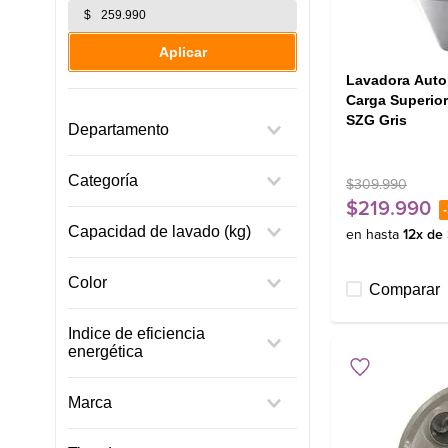
$
Aplicar
Lavadora Aut
Carga Superio
SZG Gris
Departamento
Lavadora
Categoría
$
309
.
990
Línea Blanca
$
219
.
990
-
Lavado
Lavadoras
Capacidad de lavado (kg)
en hasta
12
x de
Repuestos
9,5 kg
Color
Comparar
12 kg
18 kg
Gris/Silver
Indice de eficiencia
energética
A
Marca
Mademsa