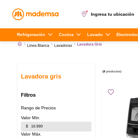
Ingresa tu ubicación
Términos más buscados
Refrigeración
Cocina
Lavado
Electrodo
Lavadora Gris
Linea Blanca
Lavadoras
1
.
cocina 4 platos
2
.
lavadora
4
productos
3
.
Lavadora gris
refrigerador
4
.
secadora
Filtros
5
.
cocina 5 platos
Rango de Precios
$