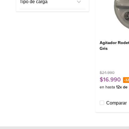
Tipo de carga
Fensa
Superior
Agitador Rode
Gris
$
24
.
990
$
16
.
990
-
3
en hasta
12
x de
Comparar