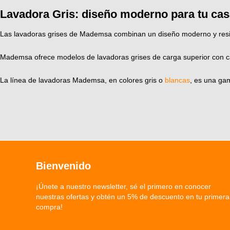
Lavadora Gris: diseño moderno para tu casa,
Las lavadoras grises de Mademsa combinan un diseño moderno y resist
Mademsa ofrece modelos de lavadoras grises de carga superior con c
La línea de lavadoras Mademsa, en colores gris o
blancas
, es una ga
Bienvenido
¡Únete a nuestro newsletter, sé el primero en conocer
nuestras ofertas y obtén un 5% de descuento en tu primera
compra!