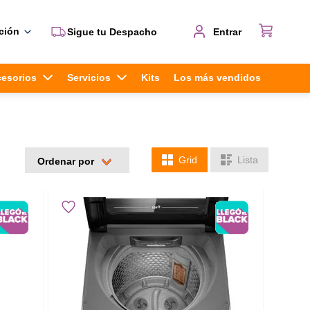
ción
Sigue tu Despacho
Entrar
cesorios
Servicios
Kits
Los más vendidos
Grid
Lista