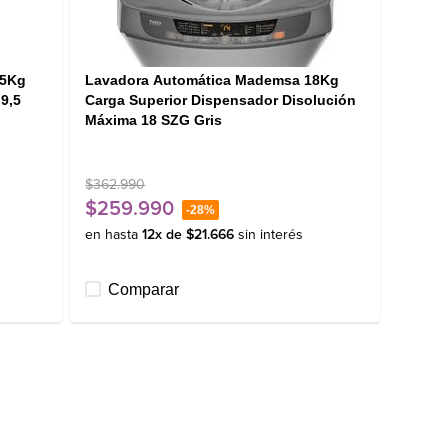
,5Kg
Lavadora Automática Mademsa 18Kg
9,5
Carga Superior Dispensador Disolución
Máxima 18 SZG Gris
$
362
.
990
$
259
.
990
-
28%
en hasta
12
x de
$
21
.
666
sin interés
Comparar