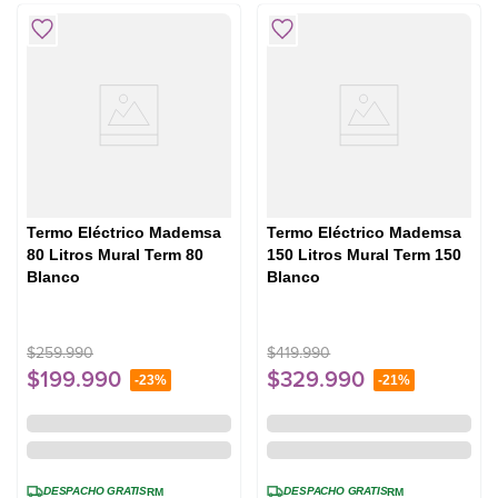
Termo Eléctrico Mademsa
Termo Eléctrico Mademsa
80 Litros Mural Term 80
150 Litros Mural Term 150
Blanco
Blanco
$
259
.
990
$
419
.
990
$
199
.
990
$
329
.
990
-
23%
-
21%
DESPACHO GRATIS
DESPACHO GRATIS
RM
RM