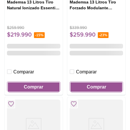
Mademsa 13 Litros Tiro
Mademsa 13 Litros Tiro
Natural Ionizado Essential
Forzado Modulante
13 Eco GN Blanco
Forced 13 Eco GL Blanco
$
259
.
990
$
339
.
990
$
219
.
990
$
259
.
990
-
15%
-
23%
Comparar
Comparar
Comprar
Comprar