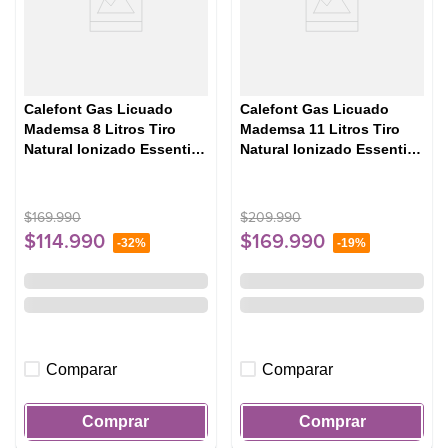
Calefont Gas Licuado
Calefont Gas Licuado
Mademsa 8 Litros Tiro
Mademsa 11 Litros Tiro
Natural Ionizado Essential
Natural Ionizado Essential
8 Eco GL Blanco
11 Eco GL Blanco
$
169
.
990
$
209
.
990
$
114
.
990
$
169
.
990
-
32%
-
19%
Comparar
Comparar
Comprar
Comprar