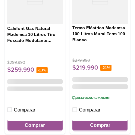
Termo Eléctrico Mademsa
Calefont Gas Natural
100 Litros Mural Term 100
Mademsa 10 Litros Tiro
Blanco
Forzado Modulante
Forced 10 Eco GN Blanco
$
279
.
990
$
299
.
990
$
219
.
990
-
21%
$
259
.
990
-
13%
DESPACHO GRATIS
RM
Comparar
Comparar
Comprar
Comprar