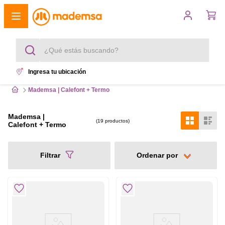
¿Qué estás buscando?
Ingresa tu ubicación
Términos más buscados
Mademsa | Calefont + Termo
1
.
cocina 4 platos
Mademsa |
19
productos
Calefont + Termo
2
.
lavadora
3
.
refrigerador
Filtrar
4
.
secadora
5
.
cocina 5 platos