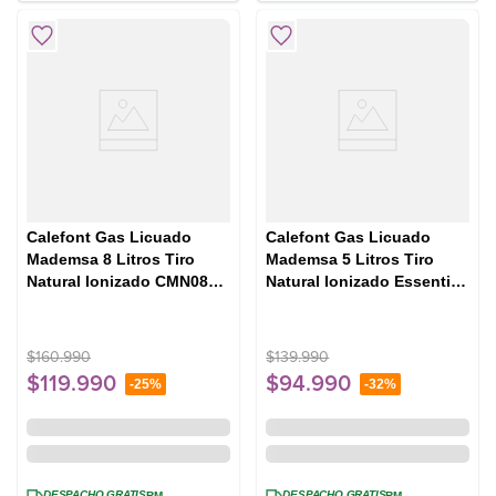
Calefont Gas Licuado
Calefont Gas Licuado
Mademsa 8 Litros Tiro
Mademsa 5 Litros Tiro
Natural Ionizado CMN08G
Natural Ionizado Essential
Gris
5 Eco GL Blanco
$
160
.
990
$
139
.
990
$
119
.
990
$
94
.
990
-
25%
-
32%
DESPACHO GRATIS
DESPACHO GRATIS
RM
RM