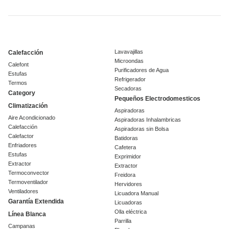
Lavavajillas
Calefacción
Microondas
Calefont
Purificadores de Agua
Estufas
Refrigerador
Termos
Secadoras
Category
Pequeños Electrodomesticos
Climatización
Aspiradoras
Aire Acondicionado
Aspiradoras Inhalambricas
Calefacción
Aspiradoras sin Bolsa
Calefactor
Batidoras
Enfriadores
Cafetera
Estufas
Exprimidor
Extractor
Extractor
Termoconvector
Freidora
Termoventilador
Hervidores
Ventiladores
Licuadora Manual
Garantía Extendida
Licuadoras
Olla eléctrica
Línea Blanca
Parrilla
Campanas