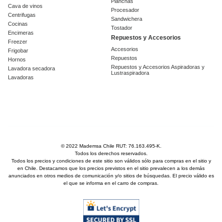
Planchas
Cava de vinos
Procesador
Centrifugas
Sandwichera
Cocinas
Tostador
Encimeras
Repuestos y Accesorios
Freezer
Accesorios
Frigobar
Repuestos
Hornos
Repuestos y Accesorios Aspiradoras y
Lavadora secadora
Lustraspiradora
Lavadoras
© 2022 Mademsa Chile RUT: 76.163.495-K.
Todos los derechos reservados.
Todos los precios y condiciones de este sitio son válidos sólo para compras en el sitio y
en Chile. Destacamos que los precios previstos en el sitio prevalecen a los demás
anunciados en otros medios de comunicación y/o sitios de búsquedas. El precio válido es
el que se informa en el carro de compras.