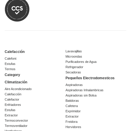
Lavavajillas
Calefacción
Microondas
Calefont
Purificadores de Agua
Estufas
Refrigerador
Termos
Secadoras
Category
Pequeños Electrodomesticos
Climatización
Aspiradoras
Aire Acondicionado
Aspiradoras Inhalambricas
Calefacción
Aspiradoras sin Bolsa
Calefactor
Batidoras
Enfriadores
Cafetera
Estufas
Exprimidor
Extractor
Extractor
Termoconvector
Freidora
Termoventilador
Hervidores