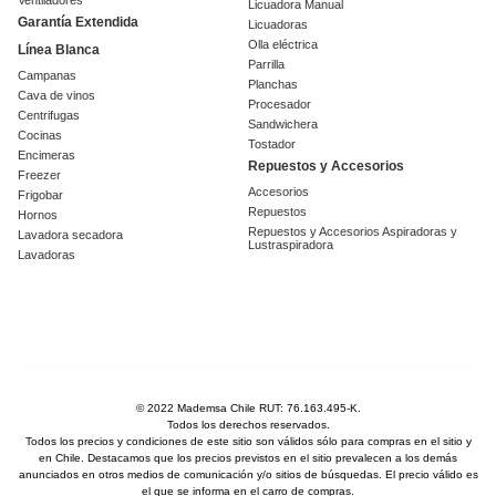
Ventiladores
Licuadora Manual
Garantía Extendida
Licuadoras
Olla eléctrica
Línea Blanca
Parrilla
Campanas
Planchas
Cava de vinos
Procesador
Centrifugas
Sandwichera
Cocinas
Tostador
Encimeras
Repuestos y Accesorios
Freezer
Accesorios
Frigobar
Repuestos
Hornos
Repuestos y Accesorios Aspiradoras y
Lavadora secadora
Lustraspiradora
Lavadoras
© 2022 Mademsa Chile RUT: 76.163.495-K.
Todos los derechos reservados.
Todos los precios y condiciones de este sitio son válidos sólo para compras en el sitio y
en Chile. Destacamos que los precios previstos en el sitio prevalecen a los demás
anunciados en otros medios de comunicación y/o sitios de búsquedas. El precio válido es
el que se informa en el carro de compras.