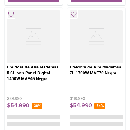
Freidora de Aire Mademsa
Freidora de Aire Mademsa
5,6L con Panel Digital
7L 1700W MAF70 Negra
1400W MAF45 Negra
$
89
.
990
$
119
.
990
$
54
.
990
$
54
.
990
-
38%
-
54%