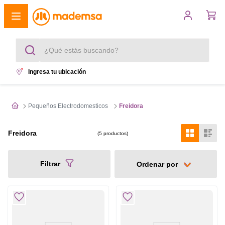
¿Qué estás buscando?
Ingresa tu ubicación
Términos más buscados
1
.
cocina 4 platos
Pequeños Electrodomesticos
Freidora
2
.
lavadora
Freidora
5
productos
3
.
refrigerador
Filtrar
4
.
secadora
5
.
cocina 5 platos