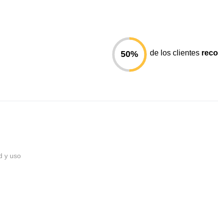
de los clientes
rec
50
%
d y uso