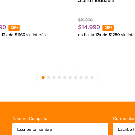
Acero Inoxidable
$
19
.
990
90
$
14
.
990
-
30%
-
25%
a
12
x de
$
1166
sin interés
en hasta
12
x de
$
1250
sin int
Nombre Completo
Correo elec