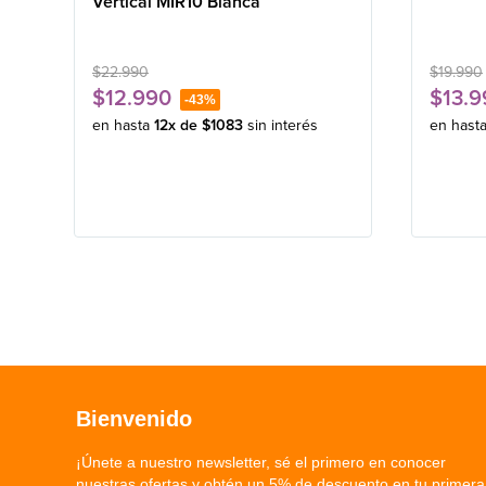
Vertical MIR10 Blanca
$
22
.
990
$
19
.
990
$
12
.
990
$
13
.
9
-
43%
en hasta
12
x de
$
1083
sin interés
en hast
Bienvenido
¡Únete a nuestro newsletter, sé el primero en conocer
nuestras ofertas y obtén un 5% de descuento en tu primera