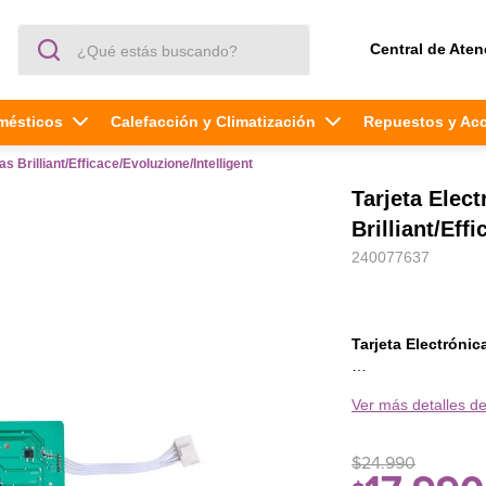
¿Qué estás buscando?
Central de Aten
mésticos
Calefacción y Climatización
Repuestos y Ac
 Brilliant/Efficace/Evoluzione/Intelligent
Tarjeta Elec
Brilliant/Eff
240077637
Tarjeta Electrónic
Prefiere comprar e
Ver más detalles de
repuestos original
extiende la vida ú
calidad y durabilid
$
24
.
990
BRILLIANT 11,5 S