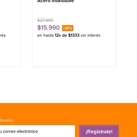
Acero Inoxidable
$
24
.
990
$
15
.
990
-
36%
erés
en hasta
12
x de
$
1333
sin interés
tronico
¡Regístrate!