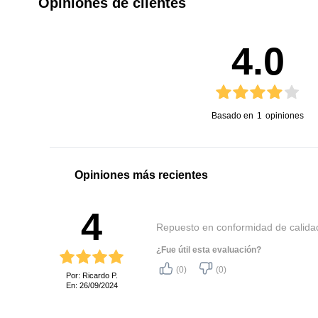
Opiniones de clientes
4.0
Basado en
1
opiniones
Opiniones más recientes
4
Repuesto en conformidad de calida
¿Fue útil esta evaluación?
(0)
(0)
Por: Ricardo P.
En: 26/09/2024