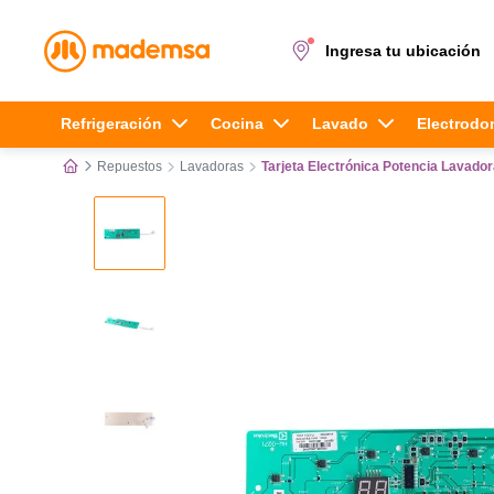
Ingresa tu ubicación
Términos más buscados
Refrigeración
Cocina
Lavado
Electrodo
Repuestos
Lavadoras
Tarjeta Electrónica Potencia Lavadoras
1
.
cocina 4 platos
2
.
lavadora
3
.
refrigerador
4
.
secadora
5
.
cocina 5 platos