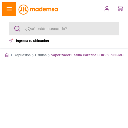
¿Qué estás buscando?
Ingresa tu ubicación
Términos más buscados
Repuestos
Estufas
Vaporizador Estufa Parafina FHK950/960/MFH
1
.
cocina 4 platos
2
.
lavadora
3
.
refrigerador
4
.
secadora
5
.
cocina 5 platos