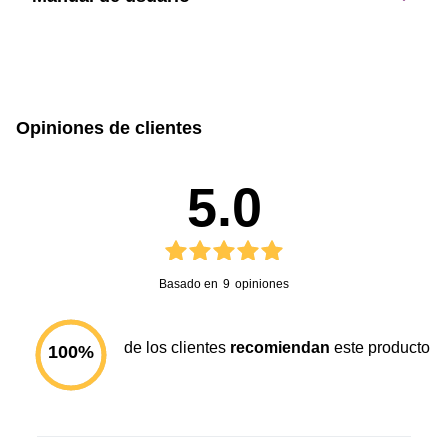
sin caja
con caja
Este producto no tiene manual registrado
23 cm
14 cm
Opiniones de clientes
Alto
Ancho
5.0
50
0.132 Kg
Profundidad
Peso
Basado en
9
opiniones
de los clientes
recomiendan
este producto
100
%