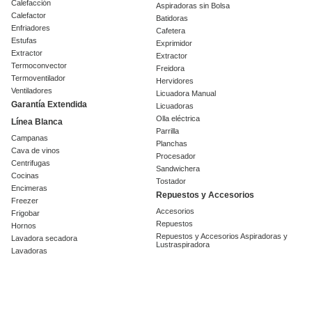
Calefacción
Aspiradoras sin Bolsa
Calefactor
Batidoras
Enfriadores
Cafetera
Estufas
Exprimidor
Extractor
Extractor
Termoconvector
Freidora
Termoventilador
Hervidores
Ventiladores
Licuadora Manual
Garantía Extendida
Licuadoras
Olla eléctrica
Línea Blanca
Parrilla
Campanas
Planchas
Cava de vinos
Procesador
Centrifugas
Sandwichera
Cocinas
Tostador
Encimeras
Repuestos y Accesorios
Freezer
Accesorios
Frigobar
Repuestos
Hornos
Repuestos y Accesorios Aspiradoras y
Lavadora secadora
Lustraspiradora
Lavadoras