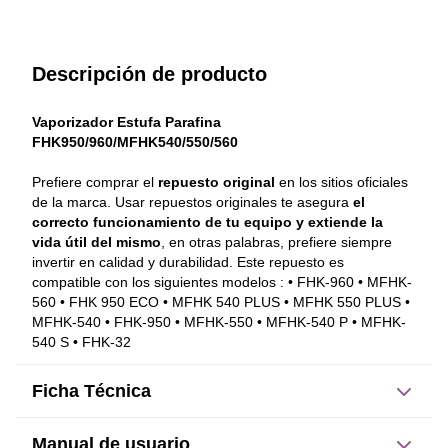
Descripción de producto
Vaporizador Estufa Parafina 
FHK950/960/MFHK540/550/560
Prefiere comprar el 
repuesto original
 en los sitios oficiales 
de la marca. Usar repuestos originales te asegura 
el 
correcto funcionamiento de tu equipo y extiende la 
vida útil del mismo
, en otras palabras, prefiere siempre 
invertir en calidad y durabilidad. Este repuesto es 
compatible con los siguientes modelos : • FHK-960 • MFHK-
560 • FHK 950 ECO • MFHK 540 PLUS • MFHK 550 PLUS • 
MFHK-540 • FHK-950 • MFHK-550 • MFHK-540 P • MFHK-
540 S • FHK-32
Ficha Técnica
Manual de usuario
Dimensiones del producto: