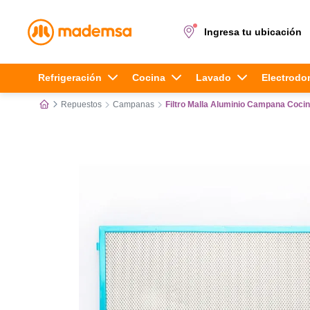
Ingresa tu ubicación
Términos más buscados
Refrigeración
Cocina
Lavado
Electrodo
Repuestos
Campanas
Filtro Malla Aluminio Campana Coc
1
.
cocina 4 platos
2
.
lavadora
3
.
refrigerador
4
.
secadora
5
.
cocina 5 platos