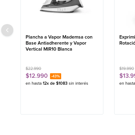
Plancha a Vapor Mademsa con
Exprim
Base Antiadherente y Vapor
Rotaci
Vertical MIR10 Blanca
$
22
.
990
$
19
.
990
$
12
.
990
$
13
.
9
-
43%
en hasta
12
x de
$
1083
sin interés
en hast