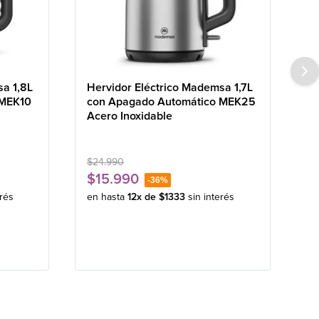
sa 1,8L
Hervidor Eléctrico Mademsa 1,7L
 MEK10
con Apagado Automático MEK25
Acero Inoxidable
$
24
.
990
$
15
.
990
-
36%
erés
en hasta
12
x de
$
1333
sin interés