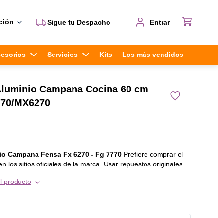
ción
Sigue tu Despacho
Entrar
cesorios
Servicios
Kits
Los más vendidos
 Aluminio Campana Cocina 60 cm
770/MX6270
inio Campana Fensa Fx 6270 - Fg 7770
Prefiere comprar el
n los sitios oficiales de la marca. Usar repuestos originales te
o funcionamiento de tu equipo y extiende la vida útil del
l producto
alabras, prefiere siempre invertir en calidad y durabilidad. Este
ible con los siguientes modelos : • FX 6270 • MX 6270 • FG