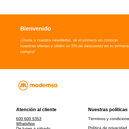
Bienvenido
¡Únete a nuestro newsletter, sé el primero en conocer
nuestras ofertas y obtén un 5% de descuento en tu primera
compra!
Atención al cliente
Nuestras políticas
Términos y condicion
600 600 5353
WhatsApp
Política de privacidad
De lunes a sábado