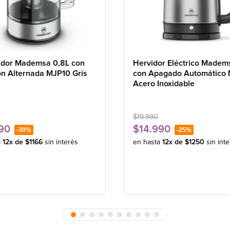
idor Mademsa 0,8L con
Hervidor Eléctrico Madem
ón Alternada MJP10 Gris
con Apagado Automático
Acero Inoxidable
$
19
.
990
90
$
14
.
990
-
30%
-
25%
a
12
x de
$
1166
sin interés
en hasta
12
x de
$
1250
sin int