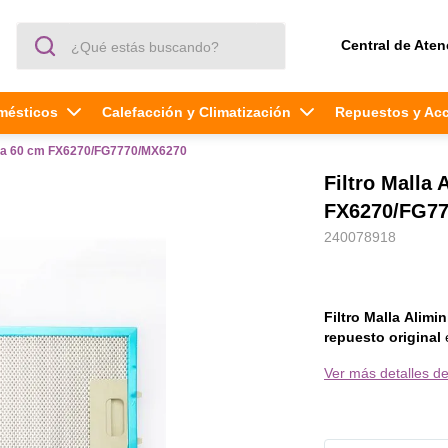
¿Qué estás buscando?
Central de Aten
mésticos
Calefacción y Climatización
Repuestos y Ac
ina 60 cm FX6270/FG7770/MX6270
Filtro Malla
FX6270/FG7
240078918
Filtro Malla Alim
repuesto original
e
asegura
el correct
Ver más detalles de
mismo
, en otras p
repuesto es compat
7770